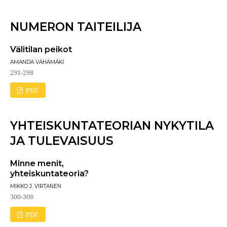
NUMERON TAITEILIJA
Välitilan peikot
AMANDA VÄHÄMÄKI
291-298
PDF
YHTEISKUNTATEORIAN NYKYTILA
JA TULEVAISUUS
Minne menit,
yhteiskuntateoria?
MIKKO J. VIRTANEN
300-308
PDF