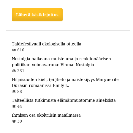
Lähetä käsikirjoitus
Taidefestivaali ekologisella otteella
616
Nostalgia haikeana muisteluna ja reaktionäärisen
politiikan voimavarana: Vihma: Nostalgia
231
Hiljaisuuden kieli, (ei-)tieto ja naistekijyys Marguerite
Durasin romaanissa Emily L.
88
Taiteellista tutkimusta elämänmuotomme aineksista
44
Ihmisen osa ekokriisin maailmassa
30