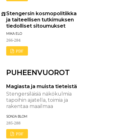
Stengersin kosmopolitiikka
ja taiteellisen tutkimuksen
tiedolliset sitoumukset
MIKA ELO
266-284
PDF
PUHEENVUOROT
Magiasta ja muista tieteistä
Stengersiläisiä näkökulmia
tapoihin ajatella, toimia ja
rakentaa maailmaa
SONJA BLOM
285-288
PDF