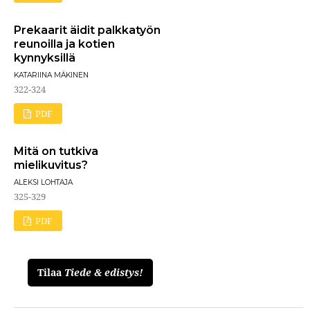
Prekaarit äidit palkkatyön
reunoilla ja kotien
kynnyksillä
KATARIINA MÄKINEN
322-324
PDF
Mitä on tutkiva
mielikuvitus?
ALEKSI LOHTAJA
325-329
PDF
Tilaa
Tiede & edistys!