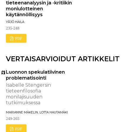
tieteenanalyysin ja -kritiikin
moniulotteinen
käytännöllisyys
YRJÖ HAILA
235-248
PDF
VERTAISARVIOIDUT ARTIKKELIT
Luonnon spekulatiivinen
problematisointi
Isabelle Stengersin
tieteenfilosofia
monilajisuuden
tutkimuksessa
MARIANNE MÄKELIN, LOTTA HAUTAMÄKI
249-265
PDF