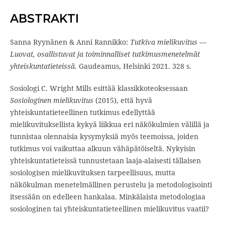
ABSTRAKTI
Sanna Ryynänen & Anni Rannikko:
Tutkiva mielikuvitus —
Luovat, osallistuvat ja toiminnalliset tutkimusmenetelmät
yhteiskuntatieteissä.
Gaudeamus, Helsinki 2021. 328 s.
Sosiologi C. Wright Mills esittää klassikkoteoksessaan
Sosiologinen mielikuvitus
(2015), että hyvä
yhteiskuntatieteellinen tutkimus edellyttää
mielikuvituksellista kykyä liikkua eri näkökulmien välillä ja
tunnistaa olennaisia kysymyksiä myös teemoissa, joiden
tutkimus voi vaikuttaa alkuun vähäpätöiseltä. Nykyisin
yhteiskuntatieteissä tunnustetaan laaja-alaisesti tällaisen
sosiologisen mielikuvituksen tarpeellisuus, mutta
näkökulman menetelmällinen perustelu ja metodologisointi
itsessään on edelleen hankalaa. Minkälaista metodologiaa
sosiologinen tai yhteiskunta­tieteellinen mielikuvitus vaatii?