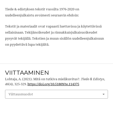
Tiede & edistyksen tekstit vuosilta 1976-2020 on
uudelleenjulkaistu avoimesti seuraavin ehdoin:
Tekstit ja materiaalit ovat vapaasti luettavissa ja käytettävissä
sellaisinaan. Tekijänoikeudet ja rinnakkaisjulkaisuoikeudet
pysyvät tekijällä. Tekstien ja muun sisällön uudelleenjulkaisuun
on pyydettävä lupa tekijältä.
VIITTAAMINEN
Lohtaja, A. (2021). Mitä on tutkiva mielikuvitus?.
Tiede & Edistys
,
46
(4), 325-329.
https://doi.org/10.51809/te.114375
Viittausmuodot