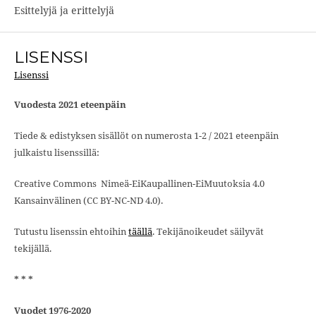
Esittelyjä ja erittelyjä
LISENSSI
Lisenssi
Vuodesta 2021 eteenpäin
Tiede & edistyksen sisällöt on numerosta 1-2 / 2021 eteenpäin
julkaistu lisenssillä:
Creative Commons Nimeä-EiKaupallinen-EiMuutoksia 4.0
Kansainvälinen (CC BY-NC-ND 4.0).
Tutustu lisenssin ehtoihin
täällä
. Tekijänoikeudet säilyvät
tekijällä.
* * *
Vuodet 1976-2020