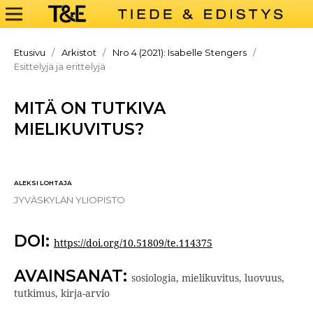
Etusivu
/
Arkistot
/
Nro 4 (2021): Isabelle Stengers
/
Esittelyjä ja erittelyjä
MITÄ ON TUTKIVA
MIELIKUVITUS?
ALEKSI LOHTAJA
JYVÄSKYLÄN YLIOPISTO
DOI:
https://doi.org/10.51809/te.114375
AVAINSANAT:
sosiologia, mielikuvitus, luovuus,
tutkimus, kirja-arvio