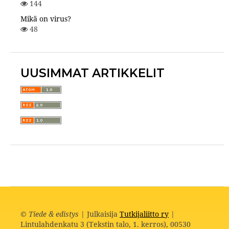
144
Mikä on virus?
48
UUSIMMAT ARTIKKELIT
©
Tiede & edistys
| Julkaisija
Tutkijaliitto ry
|
Lintulahdenkatu 3 (Tekstin talo, 1. kerros), 00530