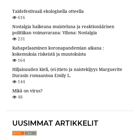
Taidefestivaali ekologisella otteella
616
Nostalgia haikeana muisteluna ja reaktionäärisen
politiikan voimavarana: Vihma: Nostalgia
231
Rahapelaaminen koronapandemian aikana :
kokemuksia riskeistä ja muutoksista
164
Hiljaisuuden kieli, (ei-)tieto ja naistekijyys Marguerite
Durasin romaanissa Emily L.
144
Mikä on virus?
48
UUSIMMAT ARTIKKELIT