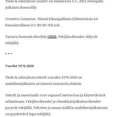
Tiede & edistyksen sisällöt on numerosta 1-2 / 2021 eteenpäin
julkaistu lisenssillä:
Creative Commons Nimeä-EiKaupallinen-EiMuutoksia 4.0
Kansainvälinen (CC BY-NC-ND 4.0).
Tutustu lisenssin ehtoihin
täällä
. Tekijänoikeudet säilyvät
tekijällä.
* * *
Vuodet 1976-2020
Tiede & edistyksen tekstit vuosilta 1976-2020 on
uudelleenjulkaistu avoimesti seuraavin ehdoin:
Tekstit ja materiaalit ovat vapaasti luettavissa ja käytettävissä
sellaisinaan. Tekijänoikeudet ja rinnakkaisjulkaisuoikeudet
pysyvät tekijällä. Tekstien ja muun sisällön uudelleenjulkaisuun
on pyydettävä lupa tekijältä.