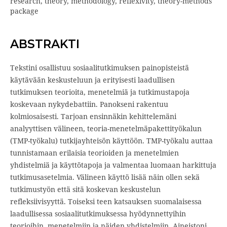
research, theory, methodology, reflexivity, theory-methods
package
ABSTRAKTI
Tekstini osallistuu sosiaalitutkimuksen painopisteistä
käytävään keskusteluun ja erityisesti laadullisen
tutkimuksen teorioita, menetelmiä ja tutkimustapoja
koskevaan nykydebattiin. Panokseni rakentuu
kolmiosaisesti. Tarjoan ensinnäkin kehittelemäni
analyyttisen välineen, teoria-menetelmäpakettityökalun
(TMP-työkalu) tutkijayhteisön käyttöön. TMP-työkalu auttaa
tunnistamaan erilaisia teorioiden ja menetelmien
yhdistelmiä ja käyttötapoja ja valmentaa luomaan harkittuja
tutkimusasetelmia. Välineen käyttö lisää näin ollen sekä
tutkimustyön että sitä koskevan keskustelun
refleksiivisyyttä. Toiseksi teen katsauksen suomalaisessa
laadullisessa sosiaalitutkimuksessa hyödynnettyihin
teorioihin, menetelmiin ja näiden yhdistelmiin. Aineistoni