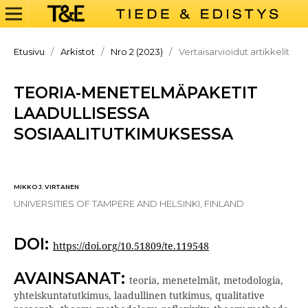
Etusivu
/
Arkistot
/
Nro 2 (2023)
/
Vertaisarvioidut artikkelit
TEORIA-MENETELMÄPAKETIT
LAADULLISESSA
SOSIAALITUTKIMUKSESSA
MIKKO J. VIRTANEN
UNIVERSITIES OF TAMPERE AND HELSINKI, FINLAND
DOI:
https://doi.org/10.51809/te.119548
AVAINSANAT:
teoria, menetelmät, metodologia,
yhteiskuntatutkimus, laadullinen tutkimus, qualitative