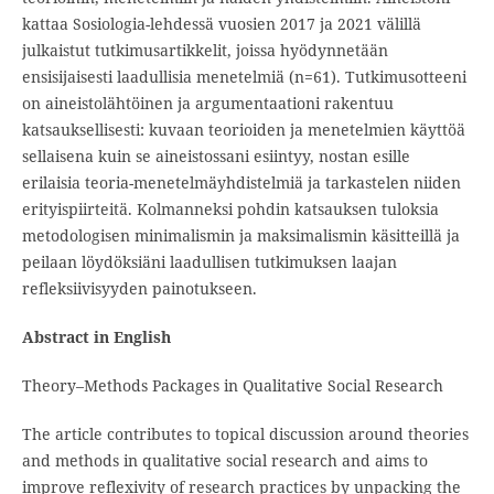
kattaa Sosiologia-lehdessä vuosien 2017 ja 2021 välillä
julkaistut tutkimusartikkelit, joissa hyödynnetään
ensisijaisesti laadullisia menetelmiä (n=61). Tutkimusotteeni
on aineistolähtöinen ja argumentaationi rakentuu
katsauksellisesti: kuvaan teorioiden ja menetelmien käyttöä
sellaisena kuin se aineistossani esiintyy, nostan esille
erilaisia teoria-menetelmäyhdistelmiä ja tarkastelen niiden
erityispiirteitä. Kolmanneksi pohdin katsauksen tuloksia
metodologisen minimalismin ja maksimalismin käsitteillä ja
peilaan löydöksiäni laadullisen tutkimuksen laajan
refleksiivisyyden painotukseen.
Abstract in English
Theory–Methods Packages in Qualitative Social Research
The article contributes to topical discussion around theories
and methods in qualitative social research and aims to
improve ref­lexivity of re­search practices by unpacking the