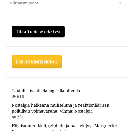
Viittausmuodot
Tilaa
Tiede & edistys!
Lähetä käsikirjoitus
Taidefestivaali ekologisella otteella
616
Nostalgia haikeana muisteluna ja reaktionäärisen
politiikan voimavarana: Vihma: Nostalgia
231
Hiljaisuuden kieli, (ei-)tieto ja naistekijyys Marguerite