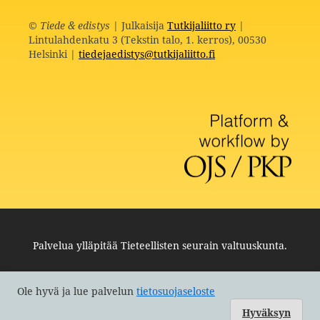
©
Tiede & edistys
| Julkaisija
Tutkijaliitto ry
|
Lintulahdenkatu 3 (Tekstin talo, 1. kerros), 00530
Helsinki |
tiedejaedistys@tutkijaliitto.fi
Palvelua ylläpitää
Tieteellisten seurain valtuuskunta
.
Ole hyvä ja lue palvelun
tietosuojaseloste
Hyväksyn