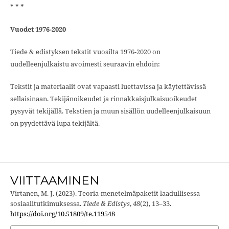
* * *
Vuodet 1976-2020
Tiede & edistyksen tekstit vuosilta 1976-2020 on
uudelleenjulkaistu avoimesti seuraavin ehdoin:
Tekstit ja materiaalit ovat vapaasti luettavissa ja käytettävissä
sellaisinaan. Tekijänoikeudet ja rinnakkaisjulkaisuoikeudet
pysyvät tekijällä. Tekstien ja muun sisällön uudelleenjulkaisuun
on pyydettävä lupa tekijältä.
VIITTAAMINEN
Virtanen, M. J. (2023). Teoria-menetelmäpaketit laadullisessa
sosiaalitutkimuksessa.
Tiede & Edistys
,
48
(2), 13–33.
https://doi.org/10.51809/te.119548