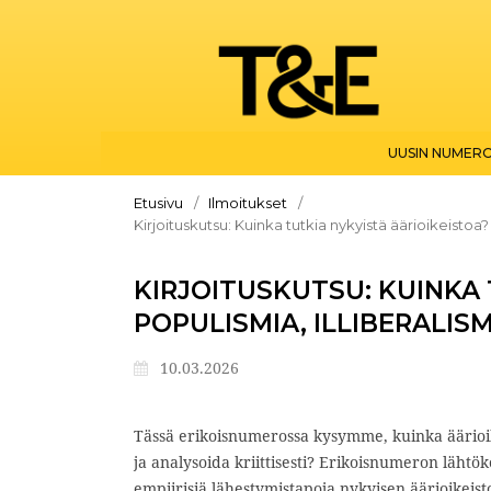
UUSIN NUMER
Etusivu
/
Ilmoitukset
/
Kirjoituskutsu: Kuinka tutkia nykyistä äärioikeistoa? 
KIRJOITUSKUTSU: KUINKA 
POPULISMIA, ILLIBERALISM
10.03.2026
Tässä erikoisnumerossa kysymme, kuinka äärio
ja analysoida kriittisesti? Erikoisnumeron lähtökoh
empiirisiä lähestymistapoja nykyisen äärioikeis