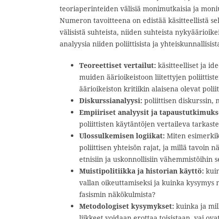
teoriaperinteiden välisiä monimutkaisia ja moniul
Numeron tavoitteena on edistää käsitteellistä se
välisistä suhteista, niiden suhteista nykyäärioik
analyysia niiden poliittisista ja yhteiskunnallis
Teoreettiset vertailut:
käsitteelliset ja id
muiden äärioikeistoon liitettyjen poliittis
äärioikeiston kritiikin alaisena olevat polii
Diskurssianalyysi:
poliittisen diskurssin, 
Empiiriset analyysit ja tapaustutkimuks
poliittisten käytäntöjen vertaileva tarkaste
Ulossulkemisen logiikat:
Miten esimerkiksi
poliittisen yhteisön rajat, ja millä tavoin
etnisiin ja uskonnollisiin vähemmistöihin 
Muistipolitiikka ja historian käyttö:
kuin
vallan oikeuttamiseksi ja kuinka kysymys m
fasismin näkökulmista?
Metodologiset kysymykset:
kuinka ja mill
liikkeet voidaan erottaa toisistaan, vai ov