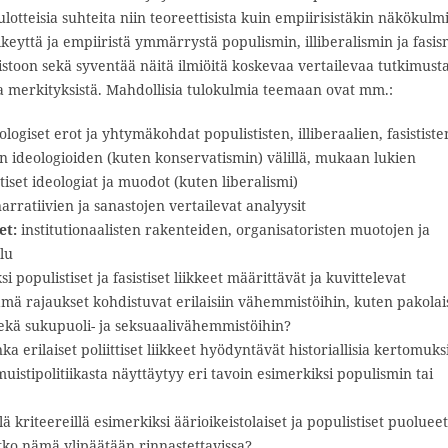
otteisia suhteita niin teoreettisista kuin empiirisistäkin näkökulmi
lkeyttä ja empiiristä ymmärrystä populismin, illiberalismin ja fasis
eistoon sekä syventää näitä ilmiöitä koskevaa vertailevaa tutkimusta
ista merkityksistä. Mahdollisia tulokulmia teemaan ovat mm.:
eologiset erot ja yhtymäkohdat populististen, illiberaalien, fasististe
ten ideologioiden (kuten konservatismin) välillä, mukaan lukien
ttiset ideologiat ja muodot (kuten liberalismi)
narratiivien ja sanastojen vertailevat analyysit
et:
institutionaalisten rakenteiden, organisatoristen muotojen ja
lu
 populistiset ja fasistiset liikkeet määrittävät ja kuvittelevat
 nämä rajaukset kohdistuvat erilaisiin vähemmistöihin, kuten pakolais
sekä sukupuoli- ja seksuaalivähemmistöihin?
ka erilaiset poliittiset liikkeet hyödyntävät historiallisia kertomuks
uistipolitiikasta näyttäytyy eri tavoin esimerkiksi populismin tai
ä kriteereillä esimerkiksi äärioikeistolaiset ja populistiset puolueet
atko nämä ylipäätään rinnastettavissa?