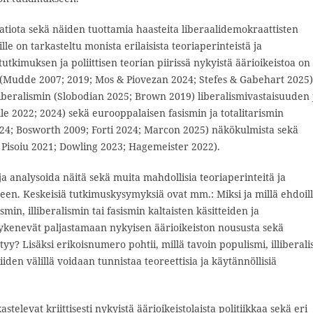
aatiota sekä näiden tuottamia haasteita liberaalidemokraattisten
ille on tarkasteltu monista erilaisista teoriaperinteistä ja
 tutkimuksen ja poliittisen teorian piirissä nykyistä äärioikeistoa on
Mudde 2007; 2019; Mos & Piovezan 2024; Stefes & Gabehart 2025)
iberalismin (Slobodian 2025; Brown 2019) liberalismivastaisuuden 
le 2022; 2024) sekä eurooppalaisen fasismin ja totalitarismin
2024; Bosworth 2009; Forti 2024; Marcon 2025) näkökulmista sekä
 Pisoiu 2021; Dowling 2023; Hagemeister 2022).
a analysoida näitä sekä muita mahdollisia teoriaperinteitä ja
seen. Keskeisiä tutkimuskysymyksiä ovat mm.: Miksi ja millä ehdoil
smin, illiberalismin tai fasismin kaltaisten käsitteiden ja
kykenevät paljastamaan nykyisen äärioikeiston noususta sekä
iittyy? Lisäksi erikoisnumero pohtii, millä tavoin populismi, illiberal
iden välillä voidaan tunnistaa teoreettisia ja käytännöllisiä
televat kriittisesti nykyistä äärioikeistolaista politiikkaa sekä eri