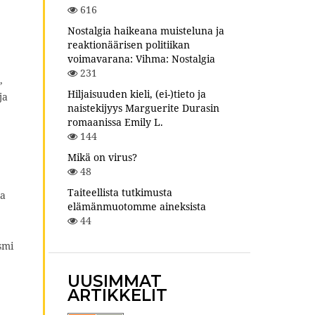
616
Nostalgia haikeana muisteluna ja
reaktionäärisen politiikan
voimavarana: Vihma: Nostalgia
231
,
Hiljaisuuden kieli, (ei-)tieto ja
ja
naistekijyys Marguerite Durasin
romaanissa Emily L.
144
Mikä on virus?
48
Taiteellista tutkimusta
la
elämänmuotomme aineksista
44
ismi
UUSIMMAT
ARTIKKELIT