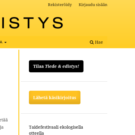
Rekisteröidy
Kirjaudu sisään
Hae
OA
Tilaa
Tiede & edistys!
Lähetä käsikirjoitus
rtää
ja
Taidefestivaali ekologisella
otteella