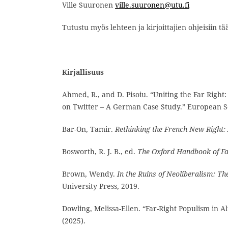
Ville Suuronen
ville.suuronen@utu.fi
Tutustu myös lehteen ja kirjoittajien ohjeisiin tä
Kirjallisuus
Ahmed, R., and D. Pisoiu. “Uniting the Far Righ
on Twitter – A German Case Study.” European Soc
Bar-On, Tamir.
Rethinking the French New Right: 
Bosworth, R. J. B., ed.
The Oxford Handbook of F
Brown, Wendy.
In the Ruins of Neoliberalism: Th
University Press, 2019.
Dowling, Melissa-Ellen. “Far-Right Populism in 
(2025).