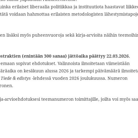
inka erilaiset liberaalia politiikkaa ja instituutiota haastavat liikke
 tätä voidaan hahmottaa erilaisten metodologisten lähestymistapoj
en lisäksi myös puheenvuoroja sekä kirja-arvioita näihin teemoihi
bstraktien (enintään 300 sanaa) jättöaika päättyy 22.03.2026.
eemaan sopivat ehdotukset. Valinnoista ilmoitetaan viimeistään
määräaika on kesäkuun alussa 2026 ja tarkempi päivämäärä ilmoite
n
Tiede & edistys
-lehdessä vuoden 2026 joulukuussa. Numeron
uronen.
rja-arvioehdotuksesi teemanumeron toimittajille, joilta voi myös sa