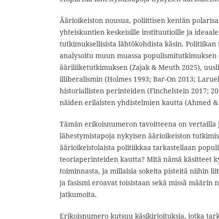
Äärioikeiston nousua, poliittisen kentän polaris
yhteiskuntien keskeisille instituutioille ja ideaale
tutkimuksellisista lähtökohdista käsin. Politiikan
analysoitu muun muassa populismitutkimuksen (
ääriliiketutkimuksen (Zajak & Meuth 2025), uusl
illiberalismin (Holmes 1993; Bar-On 2013; Laruel
historiallisten perinteiden (Finchelstein 2017; 
näiden erilaisten yhdistelmien kautta (Ahmed &
Tämän erikoisnumeron tavoitteena on vertailla j
lähestymistapoja nykyisen äärioikeiston tutkimi
äärioikeistolaista politiikkaa tarkastellaan populi
teoriaperinteiden kautta? Mitä nämä käsitteet 
toiminnasta, ja millaisia sokeita pisteitä niihin l
ja fasismi eroavat toisistaan sekä missä määrin ni
jatkumoita.
Erikoisnumero kutsuu käsikirjoituksia, jotka tarkas