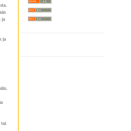
sta.
min
 ja
n ja
iin,
ia
 tai