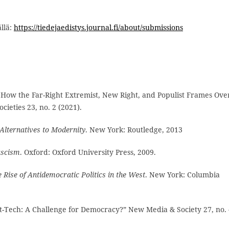
ällä:
https://tiedejaedistys.journal.fi/about/submissions
t: How the Far-Right Extremist, New Right, and Populist Frames Ove
ieties 23, no. 2 (2021).
Alternatives to Modernity
. New York: Routledge, 2013
ascism
. Oxford: Oxford University Press, 2009.
e Rise of Antidemocratic Politics in the West
. New York: Columbia
Alt-Tech: A Challenge for Democracy?” New Media & Society 27, no.