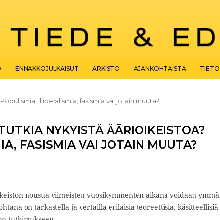
O
ENNAKKOJULKAISUT
ARKISTO
AJANKOHTAISTA
TIET
Populismia, illiberalismia, fasismia vai jotain muuta?
TUTKIA NYKYISTÄ ÄÄRIOIKEISTOA?
IA, FASISMIA VAI JOTAIN MUUTA?
ikeiston nousua viimeisten vuosikymmenten aikana voidaan ymmä
tana on tarkastella ja vertailla erilaisia teoreettisia, käsitteellisiä 
ton tutkimukseen.