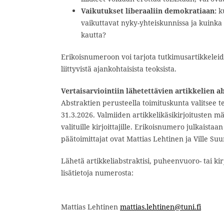
Vaikutukset liberaaliin demokratiaan:
ku
vaikuttavat nyky-yhteiskunnissa ja kuinka
kautta?
Erikoisnumeroon voi tarjota tutkimusartikkeleid
liittyvistä ajankohtaisista teoksista.
Vertaisarviointiin lähetettävien artikkelien a
Abstraktien perusteella toimituskunta valitsee t
31.3.2026. Valmiiden artikkelikäsikirjoitusten 
valituille kirjoittajille. Erikoisnumero julkaistaa
päätoimittajat ovat Mattias Lehtinen ja Ville Su
Lähetä artikkeliabstraktisi, puheenvuoro- tai ki
lisätietoja numerosta:
Mattias Lehtinen
mattias.lehtinen@tuni.fi