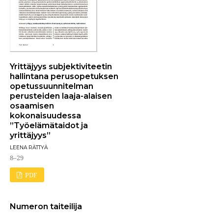
Yrittäjyys subjektiviteetin
hallintana perusopetuksen
opetussuunnitelman
perusteiden laaja-alaisen
osaamisen
kokonaisuudessa
”Työelämätaidot ja
yrittäjyys”
LEENA RÄTTYÄ
8–29
PDF
Numeron taiteilija