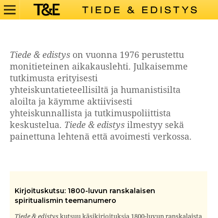
Tiede & edistys
on vuonna 1976 perustettu
monitieteinen aikakauslehti. Julkaisemme
tutkimusta erityisesti
yhteiskuntatieteellisiltä ja humanistisilta
aloilta ja käymme aktiivisesti
yhteiskunnallista ja tutkimuspoliittista
keskustelua.
Tiede & edistys
ilmestyy sekä
painettuna lehtenä että avoimesti verkossa.
Kirjoituskutsu: 1800-luvun ranskalaisen
spiritualismin teemanumero
Tiede & edistys
kutsuu käsikirjoituksia 1800-luvun ranskalaista