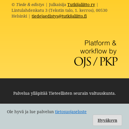
©
Tiede & edistys
| Julkaisija
Tutkijaliitto ry
|
Lintulahdenkatu 3 (Tekstin talo, 1. kerros), 00530
Helsinki |
tiedejaedistys@tutkijaliitto.fi
Palvelua ylläpitää
Tieteellisten seurain valtuuskunta
.
Ole hyvä ja lue palvelun
tietosuojaseloste
Hyväksyn