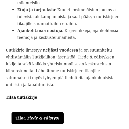
tallenteisiin.
Etuja ja tarjouksia:
Kuulet ensimmäisten joukossa
tulevista alekampanjoista ja saat pääsyn uutiskirjeen
tilaajille suunnattuihin etuihin.
Ajankohtaisia nostoja
: Kirjavinkkejä, ajankohtaisia
teemoja ja keskustelunaiheita.
Uutiskirje ilmestyy
neljästi vuodessa
ja on suunniteltu
yhdistämään Tutkijaliiton jäsenistöä,
Tiede & edistyksen
lukijoita sekä kaikkia yhteiskunnallisesta keskustelusta
kiinnostuneita. Lähetämme uutiskirjeen tilaajille
satunnaisesti myös lyhyempiä tiedotteita ajankohtaisista
uutisista ja tapahtumista.
Tilaa uutiskirje
Tilaa
Tiede & edistys!