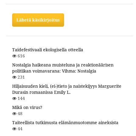
Lähetä käsikirjoitus
Taidefestivaali ekologisella otteella
616
Nostalgia haikeana muisteluna ja reaktionäärisen
politiikan voimavarana: Vihma: Nostalgia
231
Hiljaisuuden kieli, (ei-)tieto ja naistekijyys Marguerite
Durasin romaanissa Emily L.
144
Mikä on virus?
48
Taiteellista tutkimusta elämänmuotomme aineksista
44