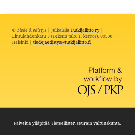
©
Tiede & edistys
| Julkaisija
Tutkijaliitto ry
|
Lintulahdenkatu 3 (Tekstin talo, 1. kerros), 00530
Helsinki |
tiedejaedistys@tutkijaliitto.fi
Palvelua ylläpitää
Tieteellisten seurain valtuuskunta
.