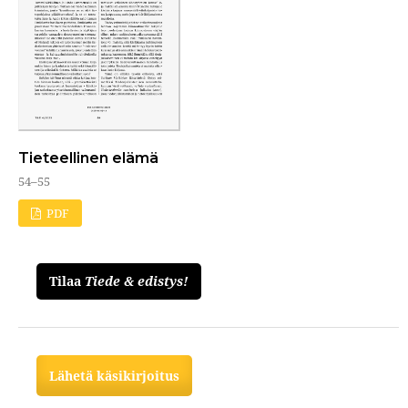
Tieteellinen elämä
54–55
PDF
Tilaa
Tiede & edistys!
Lähetä käsikirjoitus