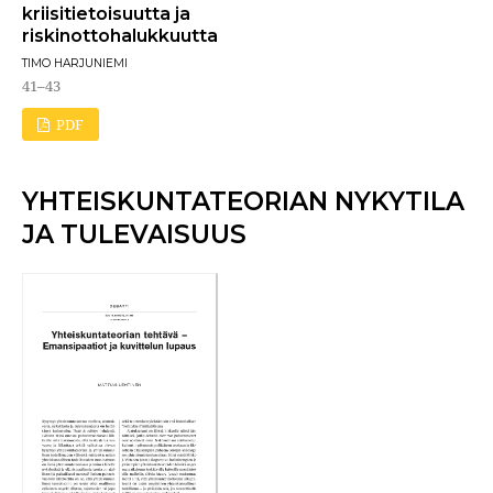
kriisitietoisuutta ja
riskinottohalukkuutta
TIMO HARJUNIEMI
41–43
PDF
YHTEISKUNTATEORIAN NYKYTILA
JA TULEVAISUUS