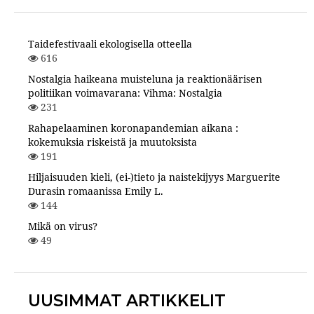
Taidefestivaali ekologisella otteella
616
Nostalgia haikeana muisteluna ja reaktionäärisen
politiikan voimavarana: Vihma: Nostalgia
231
Rahapelaaminen koronapandemian aikana :
kokemuksia riskeistä ja muutoksista
191
Hiljaisuuden kieli, (ei-)tieto ja naistekijyys Marguerite
Durasin romaanissa Emily L.
144
Mikä on virus?
49
UUSIMMAT ARTIKKELIT