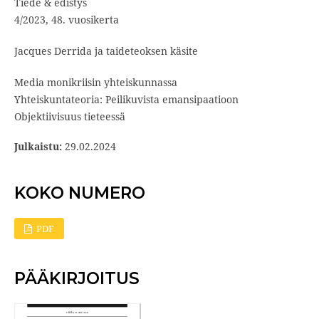
Tiede & edistys
4/2023, 48. vuosikerta
Jacques Derrida ja taideteoksen käsite
Media monikriisin yhteiskunnassa
Yhteiskuntateoria: Peilikuvista emansipaatioon
Objektiivisuus tieteessä
Julkaistu:
29.02.2024
KOKO NUMERO
PDF
PÄÄKIRJOITUS