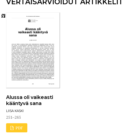
VERTAISARVIOIDUT ARTIKKELIT
Alussa oli vaikeasti
kääntyvä sana
LIISA KASKI
251–265
PDF