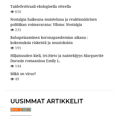
Taidefestivaali ekologisella otteella
616
Nostalgia haikeana muisteluna ja reaktionäärisen
politiikan voimavarana: Vihma: Nostalgia
231
Rahapelaaminen koronapandemian aikana :
kokemuksia riskeistä ja muutoksista
191
Hiljaisuuden kieli, (ei-)tieto ja naistekijyys Marguerite
Durasin romaanissa Emily L.
144
Mikä on virus?
49
UUSIMMAT ARTIKKELIT