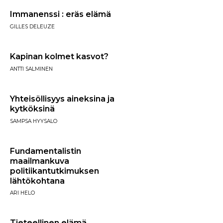
Immanenssi : eräs elämä
GILLES DELEUZE
Kapinan kolmet kasvot?
ANTTI SALMINEN
Yhteisöllisyys aineksina ja
kytköksinä
SAMPSA HYYSALO
Fundamentalistin
maailmankuva
politiikantutkimuksen
lähtökohtana
ARI HELO
Tieteellinen elämä