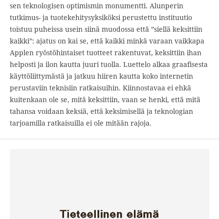
sen teknologisen optimismin monumentti. Alunperin
tutkimus- ja tuotekehitysyksiköksi perustettu instituutio
toistuu puheissa usein siinä muodossa että ”siellä keksittiin
kaikki”: ajatus on kai se, että kaikki minkä varaan vaikkapa
Applen ryöstöhintaiset tuotteet rakentuvat, keksittiin ihan
helposti ja ilon kautta juuri tuolla. Luettelo alkaa graafisesta
käyttöliittymästä ja jatkuu hiiren kautta koko internetin
perustaviin teknisiin ratkaisuihin. Kiinnostavaa ei ehkä
kuitenkaan ole se, mitä keksittiin, vaan se henki, että mitä
tahansa voidaan keksiä, että keksimisellä ja teknologian
tarjoamilla ratkaisuilla ei ole mitään rajoja.