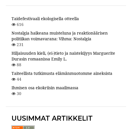
Taidefestivaali ekologisella otteella
616
Nostalgia haikeana muisteluna ja reaktionäärisen
politiikan voimavarana: Vihma: Nostalgia
231
Hiljaisuuden kieli, (ei-)tieto ja naistekijyys Marguerite
Durasin romaanissa Emily L.
88
Taiteellista tutkimusta elämänmuotomme aineksista
44
Ihmisen osa ekokriisin maailmassa
30
UUSIMMAT ARTIKKELIT