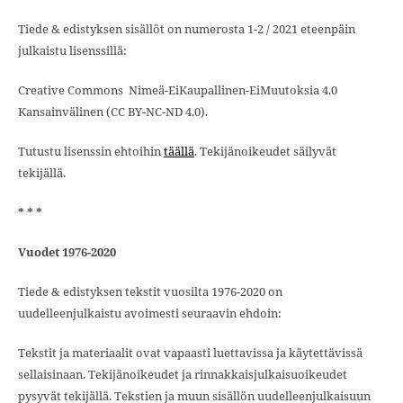
Tiede & edistyksen sisällöt on numerosta 1-2 / 2021 eteenpäin
julkaistu lisenssillä:
Creative Commons Nimeä-EiKaupallinen-EiMuutoksia 4.0
Kansainvälinen (CC BY-NC-ND 4.0).
Tutustu lisenssin ehtoihin
täällä
. Tekijänoikeudet säilyvät
tekijällä.
* * *
Vuodet 1976-2020
Tiede & edistyksen tekstit vuosilta 1976-2020 on
uudelleenjulkaistu avoimesti seuraavin ehdoin:
Tekstit ja materiaalit ovat vapaasti luettavissa ja käytettävissä
sellaisinaan. Tekijänoikeudet ja rinnakkaisjulkaisuoikeudet
pysyvät tekijällä. Tekstien ja muun sisällön uudelleenjulkaisuun