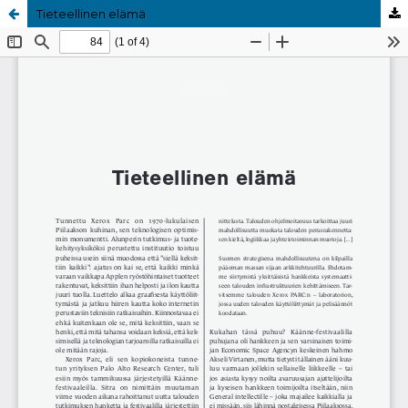
Tieteellinen elämä
Palvelua ylläpitää
Tieteellisten seurain valtuuskunta
.