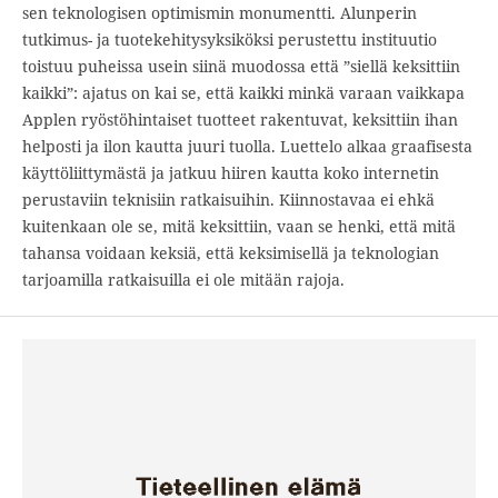
sen teknologisen optimismin monumentti. Alunperin
tutkimus- ja tuotekehitysyksiköksi perustettu instituutio
toistuu puheissa usein siinä muodossa että ”siellä keksittiin
kaikki”: ajatus on kai se, että kaikki minkä varaan vaikkapa
Applen ryöstöhintaiset tuotteet rakentuvat, keksittiin ihan
helposti ja ilon kautta juuri tuolla. Luettelo alkaa graafisesta
käyttöliittymästä ja jatkuu hiiren kautta koko internetin
perustaviin teknisiin ratkaisuihin. Kiinnostavaa ei ehkä
kuitenkaan ole se, mitä keksittiin, vaan se henki, että mitä
tahansa voidaan keksiä, että keksimisellä ja teknologian
tarjoamilla ratkaisuilla ei ole mitään rajoja.