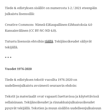
Tiede & edistyksen sisällöt on numerosta 1-2 / 2021 eteenpäin
julkaistu lisenssillä:
Creative Commons Nimeä-EiKaupallinen-EiMuutoksia 4.0
Kansainvälinen (CC BY-NC-ND 4.0).
Tutustu lisenssin ehtoihin
täällä
. Tekijänoikeudet säilyvät
tekijällä.
* * *
Vuodet 1976-2020
Tiede & edistyksen tekstit vuosilta 1976-2020 on
uudelleenjulkaistu avoimesti seuraavin ehdoin:
Tekstit ja materiaalit ovat vapaasti luettavissa ja käytettävissä
sellaisinaan. Tekijänoikeudet ja rinnakkaisjulkaisuoikeudet
pysyvät tekijällä. Tekstien ja muun sisällön uudelleenjulkaisuun