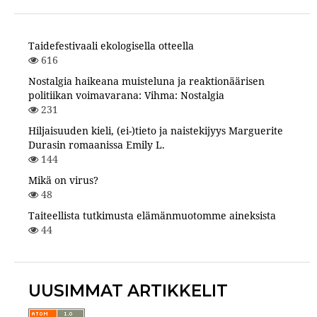
Taidefestivaali ekologisella otteella
616
Nostalgia haikeana muisteluna ja reaktionäärisen
politiikan voimavarana: Vihma: Nostalgia
231
Hiljaisuuden kieli, (ei-)tieto ja naistekijyys Marguerite
Durasin romaanissa Emily L.
144
Mikä on virus?
48
Taiteellista tutkimusta elämänmuotomme aineksista
44
UUSIMMAT ARTIKKELIT