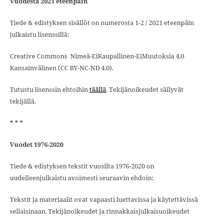
Vuodesta 2021 eteenpäin
Tiede & edistyksen sisällöt on numerosta 1-2 / 2021 eteenpäin
julkaistu lisenssillä:
Creative Commons Nimeä-EiKaupallinen-EiMuutoksia 4.0
Kansainvälinen (CC BY-NC-ND 4.0).
Tutustu lisenssin ehtoihin
täällä
. Tekijänoikeudet säilyvät
tekijällä.
* * *
Vuodet 1976-2020
Tiede & edistyksen tekstit vuosilta 1976-2020 on
uudelleenjulkaistu avoimesti seuraavin ehdoin:
Tekstit ja materiaalit ovat vapaasti luettavissa ja käytettävissä
sellaisinaan. Tekijänoikeudet ja rinnakkaisjulkaisuoikeudet