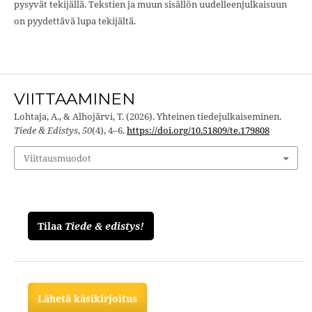
pysyvät tekijällä. Tekstien ja muun sisällön uudelleenjulkaisuun
on pyydettävä lupa tekijältä.
VIITTAAMINEN
Lohtaja, A., & Alhojärvi, T. (2026). Yhteinen tiedejulkaiseminen.
Tiede & Edistys
,
50
(4), 4–6.
https://doi.org/10.51809/te.179808
Viittausmuodot
Tilaa
Tiede & edistys!
Lähetä käsikirjoitus