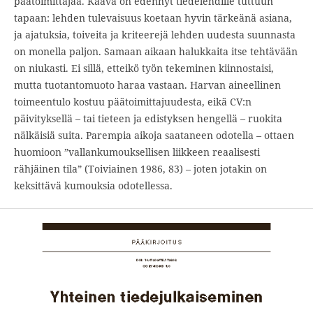
päätoimittajaa. Kaava on edennyt tiedelehdille tuttuun
tapaan: lehden tulevaisuus koetaan hyvin tärkeänä asiana,
ja ajatuksia, toiveita ja kriteerejä lehden uudesta suunnasta
on monella paljon. Samaan aikaan halukkaita itse tehtävään
on niukasti. Ei sillä, etteikö työn tekeminen kiinnostaisi,
mutta tuotantomuoto haraa vastaan. Harvan aineellinen
toimeentulo kostuu päätoimittajuudesta, eikä CV:n
päivityksellä – tai tieteen ja edistyksen hengellä – ruokita
nälkäisiä suita. Parempia aikoja saataneen odotella – ottaen
huomioon ”vallankumouksellisen liikkeen reaalisesti
rähjäinen tila” (Toiviainen 1986, 83) – joten jotakin on
keksittävä kumouksia odotellessa.