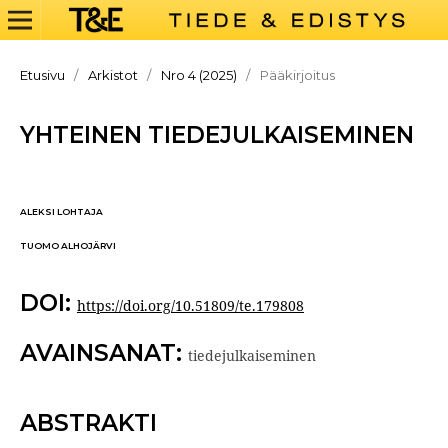
Etusivu
/
Arkistot
/
Nro 4 (2025)
/
Pääkirjoitus
YHTEINEN TIEDEJULKAISEMINEN
ALEKSI LOHTAJA
TUOMO ALHOJÄRVI
DOI:
https://doi.org/10.51809/te.179808
AVAINSANAT:
tiedejulkaiseminen
ABSTRAKTI