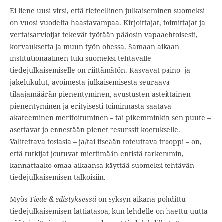
Ei liene uusi virsi, että tieteellinen julkaiseminen suomeksi
on vuosi vuodelta haastavampaa. Kirjoittajat, toimittajat ja
vertaisarvioijat tekevät työtään pääosin vapaaehtoisesti,
korvauksetta ja muun työn ohessa. Samaan aikaan
institutionaalinen tuki suomeksi tehtävälle
tiedejulkaisemiselle on riittämätön. Kasvavat paino- ja
jakelukulut, avoimesta julkaisemisesta seuraava
tilaajamäärän pienentyminen, avustusten asteittainen
pienentyminen ja erityisesti toiminnasta saatava
akateeminen meritoituminen – tai pikemminkin sen puute –
asettavat jo ennestään pienet resurssit koetukselle.
Valitettava tosiasia – ja/tai itseään toteuttava trooppi – on,
että tutkijat joutuvat miettimään entistä tarkemmin,
kannattaako omaa aikaansa käyttää suomeksi tehtävän
tiedejulkaisemisen talkoisiin.
Myös
Tiede & edistyksessä
on syksyn aikana pohdittu
tiedejulkaisemisen lattiatasoa, kun lehdelle on haettu uutta