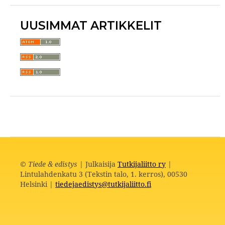
UUSIMMAT ARTIKKELIT
©
Tiede & edistys
| Julkaisija
Tutkijaliitto ry
|
Lintulahdenkatu 3 (Tekstin talo, 1. kerros), 00530
Helsinki |
tiedejaedistys@tutkijaliitto.fi