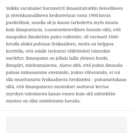
Vaikka varsinaiset barometrit ilmaantuivatkin tieteelliseen
ja yhteiskunnalliseen keskusteluun vasta 1900-luvun
puolivälissä, sanalla oli jo kauan tarkoitettu myös muuta
kuin ilmapuntaria. Luonnontieteellinen huomio siitä, että
maapallon ilmakehän paino vaihtelee, oli varmasti 1600-
luvulla aluksi puhtaan fysikaalinen, mutta on helppoa
kuvitella, että asialle tarjoutui välittömästi toinenkin
merkitys: ilmanpaine on jollain lailla yleinen henki,
ilmapiiri, mielenmaisema. Ajatus siitä, että joskus ilmanala
painaa niskassamme enemmän, joskus vähemmän, ei voi
olla muuttumatta fysikaalisesta henkiseksi – puhumattakaan
siitä, että ilmanpaineen muutokset saattavat kertoa
myrskyn tulemisesta kauan ennen kuin sitä mitenkään
muuten on ollut mahdotonta havaita.