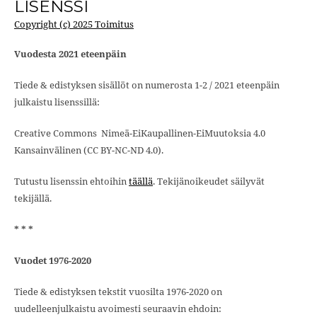
LISENSSI
Copyright (c) 2025 Toimitus
Vuodesta 2021 eteenpäin
Tiede & edistyksen sisällöt on numerosta 1-2 / 2021 eteenpäin
julkaistu lisenssillä:
Creative Commons Nimeä-EiKaupallinen-EiMuutoksia 4.0
Kansainvälinen (CC BY-NC-ND 4.0).
Tutustu lisenssin ehtoihin
täällä
. Tekijänoikeudet säilyvät
tekijällä.
* * *
Vuodet 1976-2020
Tiede & edistyksen tekstit vuosilta 1976-2020 on
uudelleenjulkaistu avoimesti seuraavin ehdoin: