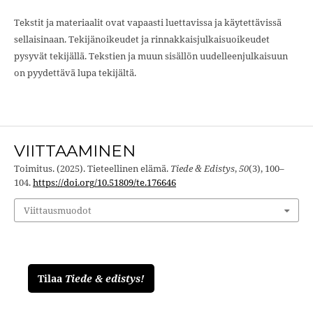
Tekstit ja materiaalit ovat vapaasti luettavissa ja käytettävissä
sellaisinaan. Tekijänoikeudet ja rinnakkaisjulkaisuoikeudet
pysyvät tekijällä. Tekstien ja muun sisällön uudelleenjulkaisuun
on pyydettävä lupa tekijältä.
VIITTAAMINEN
Toimitus. (2025). Tieteellinen elämä.
Tiede & Edistys
,
50
(3), 100–
104.
https://doi.org/10.51809/te.176646
Viittausmuodot
Tilaa
Tiede & edistys!