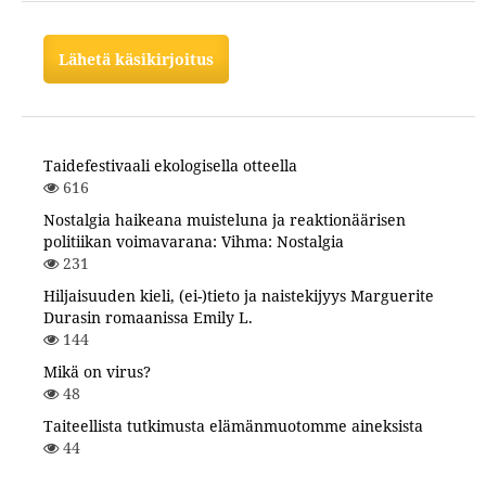
Lähetä käsikirjoitus
Taidefestivaali ekologisella otteella
616
Nostalgia haikeana muisteluna ja reaktionäärisen
politiikan voimavarana: Vihma: Nostalgia
231
Hiljaisuuden kieli, (ei-)tieto ja naistekijyys Marguerite
Durasin romaanissa Emily L.
144
Mikä on virus?
48
Taiteellista tutkimusta elämänmuotomme aineksista
44