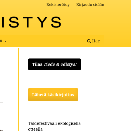
Rekisteröidy
Kirjaudu sisään
Hae
OA
Tilaa
Tiede & edistys!
Lähetä käsikirjoitus
Taidefestivaali ekologisella
otteella