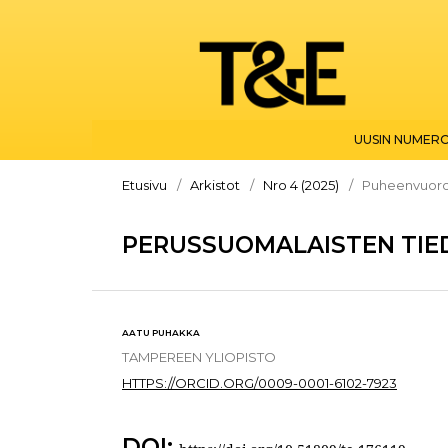
UUSIN NUMER
Etusivu
/
Arkistot
/
Nro 4 (2025)
/
Puheenvuor
PERUSSUOMALAISTEN TIE
AATU PUHAKKA
TAMPEREEN YLIOPISTO
HTTPS://ORCID.ORG/0009-0001-6102-7923
DOI: