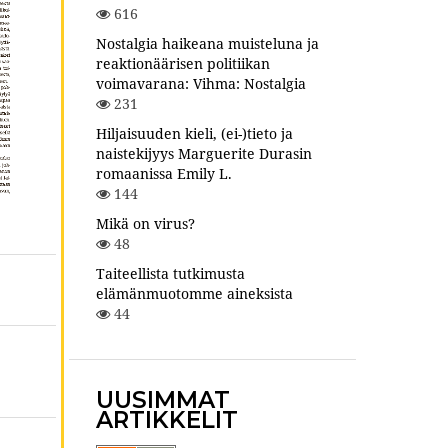
616
Nostalgia haikeana muisteluna ja
reaktionäärisen politiikan
voimavarana: Vihma: Nostalgia
231
Hiljaisuuden kieli, (ei-)tieto ja
naistekijyys Marguerite Durasin
romaanissa Emily L.
144
Mikä on virus?
48
Taiteellista tutkimusta
elämänmuotomme aineksista
44
UUSIMMAT
ARTIKKELIT