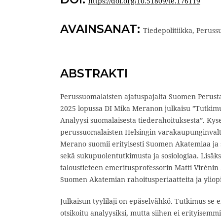
https://doi.org/10.51809/te.176119
AVAINSANAT:
Tiedepolitiikka, Peruss
ABSTRAKTI
Perussuomalaisten ajatuspajalta Suomen Perusta
2025 lopussa DI Mika Meranon julkaisu ”Tutkimu
Analyysi suomalaisesta tiederahoituksesta”. Kyse
perussuomalaisten Helsingin varakaupunginvalt
Merano suomii erityisesti Suomen Akatemiaa ja 
sekä sukupuolentutkimusta ja sosiologiaa. Lisäksi
taloustieteen emeritusprofessorin Matti Virénin 
Suomen Akatemian rahoitusperiaatteita ja yliopi
Julkaisun tyylilaji on epäselvähkö. Tutkimus se e
otsikoitu analyysiksi, mutta siihen ei erityisemmi