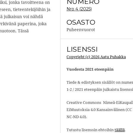
NUMERO
iksi, jonka tavoitteena on
Nro 4 (2025)
een, tieteentekijöihin ja
ä julkaisun voi nähdä
OSASTO
pyrkivänä paperina, joka
Puheenvuorot
 muotoon. Tässä
.
LISENSSI
Copyright (c) 2026 Aatu Puhakka
Vuodesta 2021 eteenpäin
Tiede & edistyksen sisällöt on nume
1-2 / 2021 eteenpäin julkaistu lisenssi
Creative Commons Nimeä-EiKaupall
EiMuutoksia 4.0 Kansainvälinen (CC 
NC-ND 4.0).
Tutustu lisenssin ehtoihin
täällä
.