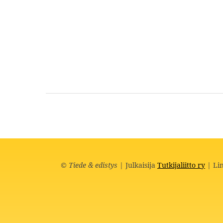
©
Tiede & edistys
| Julkaisija
Tutkijaliitto ry
| Lin