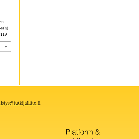
en
50
(4),
6119
istys@tutkijaliitto.fi