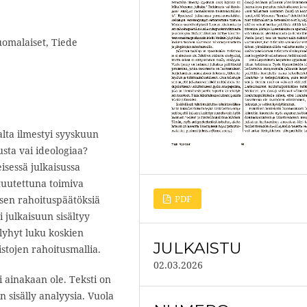
uomalaiset, Tiede
lta ilmestyi syyskuun
sta vai ideologiaa?
isessä julkaisussa
uutettuna toimiva
PDF
sen rahoituspäätöksiä
 julkaisuun sisältyy
lyhyt luku koskien
JULKAISTU
stojen rahoitusmallia.
02.03.2026
i ainakaan ole. Teksti on
n sisälly analyysia. Vuola