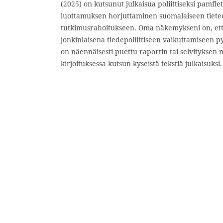
(2025) on kutsunut julkaisua poliittiseksi pamflet
luottamuksen horjuttaminen suomalaiseen tietees
tutkimusrahoitukseen. Oma näkemykseni on, ett
jonkinlaisena tiedepoliittiseen vaikuttamiseen 
on näennäisesti puettu raportin tai selvityksen
kirjoituksessa kutsun kyseistä tekstiä julkaisuksi