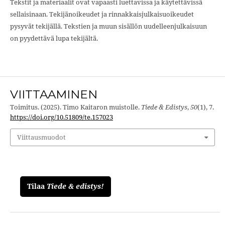
Tekstit ja materiaalit ovat vapaasti luettavissa ja käytettävissä
sellaisinaan. Tekijänoikeudet ja rinnakkaisjulkaisuoikeudet
pysyvät tekijällä. Tekstien ja muun sisällön uudelleenjulkaisuun
on pyydettävä lupa tekijältä.
VIITTAAMINEN
Toimitus. (2025). Timo Kaitaron muistolle.
Tiede & Edistys
,
50
(1), 7.
https://doi.org/10.51809/te.157023
Viittausmuodot
Tilaa
Tiede & edistys!