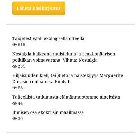
Lähetä käsikirjoitus
Taidefestivaali ekologisella otteella
616
Nostalgia haikeana muisteluna ja reaktionäärisen
politiikan voimavarana: Vihma: Nostalgia
231
Hiljaisuuden kieli, (ei-)tieto ja naistekijyys Marguerite
Durasin romaanissa Emily L.
88
Taiteellista tutkimusta elämänmuotomme aineksista
44
Ihmisen osa ekokriisin maailmassa
30