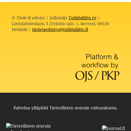
©
Tiede & edistys
| Julkaisija
Tutkijaliitto ry
|
Lintulahdenkatu 3 (Tekstin talo, 1. kerros), 00530
Helsinki |
tiedejaedistys@tutkijaliitto.fi
Palvelua ylläpitää
Tieteellisten seurain valtuuskunta
.