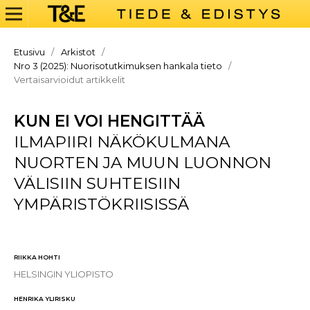
Etusivu
/
Arkistot
/
Nro 3 (2025): Nuorisotutkimuksen hankala tieto
/
Vertaisarvioidut artikkelit
KUN EI VOI HENGITTÄÄ
ILMAPIIRI NÄKÖKULMANA
NUORTEN JA MUUN LUONNON
VÄLISIIN SUHTEISIIN
YMPÄRISTÖKRIISISSÄ
RIIKKA HOHTI
HELSINGIN YLIOPISTO
HENRIKA YLIRISKU