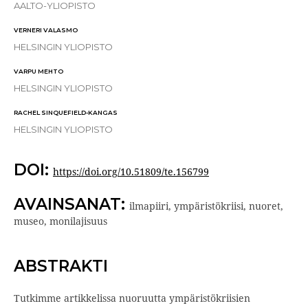
AALTO-YLIOPISTO
VERNERI VALASMO
HELSINGIN YLIOPISTO
VARPU MEHTO
HELSINGIN YLIOPISTO
RACHEL SINQUEFIELD-KANGAS
HELSINGIN YLIOPISTO
DOI:
https://doi.org/10.51809/te.156799
AVAINSANAT:
ilmapiiri, ympäristökriisi, nuoret,
museo, monilajisuus
ABSTRAKTI
Tutkimme artikkelissa nuoruutta ympäristökriisien