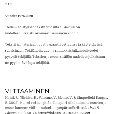
* * *
Vuodet 1976-2020
Tiede & edistyksen tekstit vuosilta 1976-2020 on
uudelleenjulkaistu avoimesti seuraavin ehdoin:
Tekstit ja materiaalit ovat vapaasti luettavissa ja käytettävissä
sellaisinaan. Tekijänoikeudet ja rinnakkaisjulkaisuoikeudet
pysyvät tekijällä. Tekstien ja muun sisällön uudelleenjulkaisuun
on pyydettävä lupa tekijältä.
VIITTAAMINEN
Hohti, R., Ylirisku, H., Valasmo, V., Mehto, V., & Sinquefield-Kangas,
R. (2025). Kun ei voi hengittää: Ilmapiiri näkökulmana nuorten ja
muun luonnon välisiin suhteisiin ympäristökriisissä.
Tiede &
Edistys
,
50
(3), 50–71.
https://doi.org/10.51809/te.156799