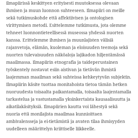
ilmapiirissä keskittyen erityisesti muutoksessa olevaan
ihmisen ja muun luonnon suhteeseen. Ilmapiiri on meille
sekä tutkimuskohde että affektiivisen ja ontologisen
virittymisen metodi. Esittelemme tutkimusta, jota olemme
tehneet luonnontieteellisessä museossa yhdessä nuorten
kanssa. Erittelemme ihmisen ja muunlajisten välisiä
rajanvetoja, elämän, kuoleman ja eloisuuden teemoja sekä
nuorten tulevaisuuden näköaloja lajikadon hiljentämässä
maailmassa. Ilmapiirin etnografia ja taideperustainen
työskentely nostavat esiin aistivan ja tietävän ihmistä
laajemman maailman sekä suhteissa kehkeytyvän subjektin.
Ilmapiirin käsite tuottaa monitahoista tietoa tämän hetken
nuoruudesta toisaalta paikantamalla, toisaalta laajentamalla
tarkastelua ja vastustamalla yksinkertaista kausaalisuutta ja
aikatilakäsityksiä. Ilmapiirien kautta voi lähestyä sekä
nuoria että monilajista maailmaa kunnioittaen
ambivalensseja ja ei-tietämistä ja avaten tilaa ihmisyyden
uudelleen määrittelyn kriittiselle liikkeelle.