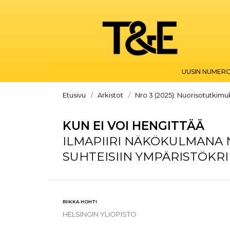
UUSIN NUMER
Etusivu
/
Arkistot
/
Nro 3 (2025): Nuorisotutkimu
KUN EI VOI HENGITTÄÄ
ILMAPIIRI NÄKÖKULMANA 
SUHTEISIIN YMPÄRISTÖKRI
RIIKKA HOHTI
HELSINGIN YLIOPISTO