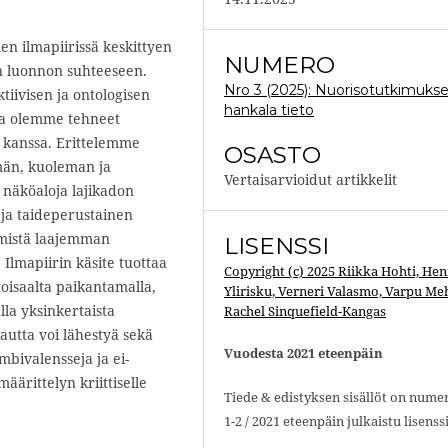
en ilmapiirissä keskittyen
NUMERO
n luonnon suhteeseen.
Nro 3 (2025): Nuorisotutkimuks
tiivisen ja ontologisen
hankala tieto
ota olemme tehneet
 kanssa. Erittelemme
OSASTO
ämän, kuoleman ja
Vertaisarvioidut artikkelit
näköaloja lajikadon
 ja taideperustainen
ihmistä laajemman
LISENSSI
Ilmapiirin käsite tuottaa
Copyright (c) 2025 Riikka Hohti, Hen
oisaalta paikantamalla,
Ylirisku, Verneri Valasmo, Varpu Me
lla yksinkertaista
Rachel Sinquefield-Kangas
kautta voi lähestyä sekä
Vuodesta 2021 eteenpäin
bivalensseja ja ei-
äärittelyn kriittiselle
Tiede & edistyksen sisällöt on nume
1-2 / 2021 eteenpäin julkaistu lisenssi