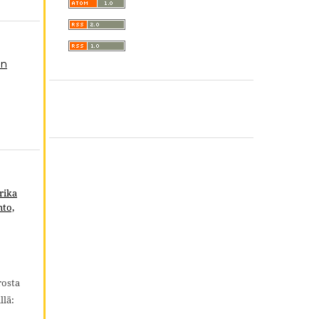
en
rika
hto,
rosta
llä: