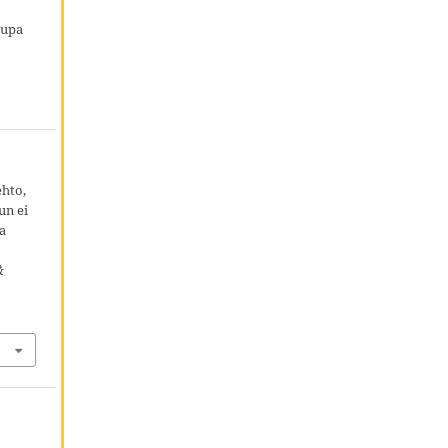
lupa
ehto,
un ei
a
&