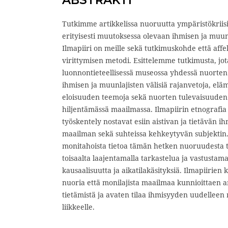
Tutkimme artikkelissa nuoruutta ympäristökriisi
erityisesti muutoksessa olevaan ihmisen ja muu
Ilmapiiri on meille sekä tutkimuskohde että affek
virittymisen metodi. Esittelemme tutkimusta, j
luonnontieteellisessä museossa yhdessä nuorten
ihmisen ja muunlajisten välisiä rajanvetoja, el
eloisuuden teemoja sekä nuorten tulevaisuuden 
hiljentämässä maailmassa. Ilmapiirin etnografia
työskentely nostavat esiin aistivan ja tietävän 
maailman sekä suhteissa kehkeytyvän subjektin. 
monitahoista tietoa tämän hetken nuoruudesta t
toisaalta laajentamalla tarkastelua ja vastustama
kausaalisuutta ja aikatilakäsityksiä. Ilmapiirien 
nuoria että monilajista maailmaa kunnioittaen am
tietämistä ja avaten tilaa ihmisyyden uudelleen m
liikkeelle.