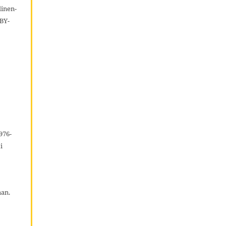
inen-
BY-
976-
i
aan.