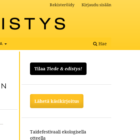
Rekisteröidy
Kirjaudu sisään
Hae
OA
Tilaa
Tiede & edistys!
IN
Lähetä käsikirjoitus
Taidefestivaali ekologisella
otteella