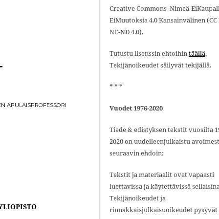
Creative Commons Nimeä-EiKaupall
EiMuutoksia 4.0 Kansainvälinen (CC 
NC-ND 4.0).
Tutustu lisenssin ehtoihin
täällä
.
Tekijänoikeudet säilyvät tekijällä.
T
* * *
DEN APULAISPROFESSORI
Vuodet 1976-2020
Tiede & edistyksen tekstit vuosilta 1
2020 on uudelleenjulkaistu avoimest
seuraavin ehdoin:
Tekstit ja materiaalit ovat vapaasti
luettavissa ja käytettävissä sellaisin
Tekijänoikeudet ja
YLIOPISTO
rinnakkaisjulkaisuoikeudet pysyvät