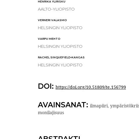
HENRIKA YLIRISKU
AALTO-YLIOPISTO
VERNERI VALASMO
HELSINGIN YLIOPISTO
VARPU MEHTO
HELSINGIN YLIOPISTO
RACHEL SINQUEFIELD-KANGAS
HELSINGIN YLIOPISTO
DOI:
https://doi.org/10.51809/te.156799
AVAINSANAT:
ilmapiiri, ympäristökrii
monilajisuus
ABSTRAKTI