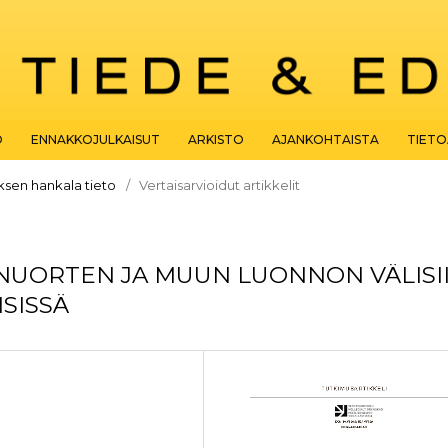
O
ENNAKKOJULKAISUT
ARKISTO
AJANKOHTAISTA
TIET
ksen hankala tieto
/
Vertaisarvioidut artikkelit
NUORTEN JA MUUN LUONNON VÄLISI
ISISSÄ