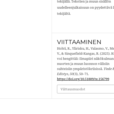
tekijällä. Tekstien ja muun sisällön
uudelleenjulkaisuun on pyydettävä 
tekijältä.
VIITTAAMINEN
Hohti, R., Ylirisku, H., Valasmo, V., M
V., & Sinquefield-Kangas, R. (2025). K
voi hengittää: Ilmapiiri näkökulman
nuorten ja muun luonnon välisiin
suhteisiin ympäristökriisissä.
Tiede 
Edistys
,
50
(3), 50–71.
https://doi.org/10.51809/te.156799
Viittausmuodot