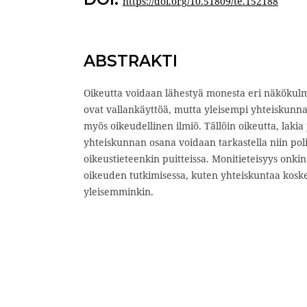
https://doi.org/10.51809/te.152188
ABSTRAKTI
Oikeutta voidaan lähestyä monesta eri näkökulma
ovat vallankäyttöä, mutta yleisempi yhteiskunna
myös oikeudellinen ilmiö. Tällöin oikeutta, lakia
yhteiskunnan osana voidaan tarkastella niin pol
oikeustieteenkin puitteissa. Monitieteisyys onki
oikeuden tutkimisessa, kuten yhteiskuntaa kosk
yleisemminkin.