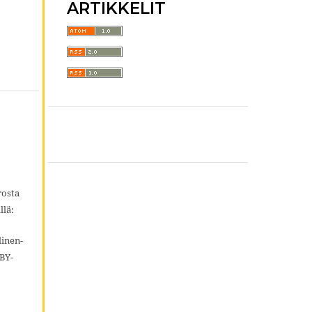
ARTIKKELIT
rosta
llä:
inen-
BY-