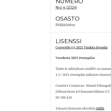
NUMERO
Nro 4 (2024)
OSASTO
Pääkirjoitus
LISENSSI
Copyright (c) 2025 Tuukka Brunila
Vuodesta 2021 eteenpäin
Tiede & edistyksen sisällöt on nume
1-2 / 2021 eteenpäin julkaistu lisenssi
Creative Commons Nimeä-EiKaupall
EiMuutoksia 4.0 Kansainvälinen (CC 
NC-ND 4.0).
Tutustu lisenssin ehtoihin
täällä
.