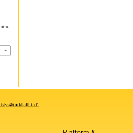
utta.
istys@tutkijaliitto.fi