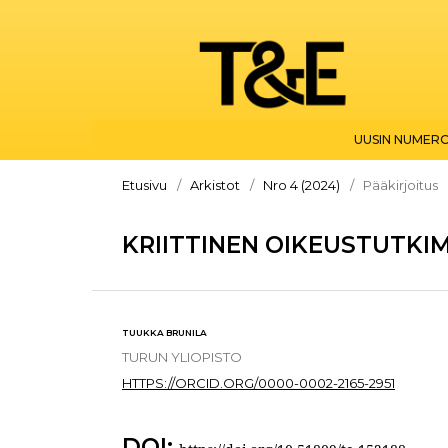
UUSIN NUMER
Etusivu
/
Arkistot
/
Nro 4 (2024)
/
Pääkirjoitus
KRIITTINEN OIKEUSTUTKI
TUUKKA BRUNILA
TURUN YLIOPISTO
HTTPS://ORCID.ORG/0000-0002-2165-2951
DOI: