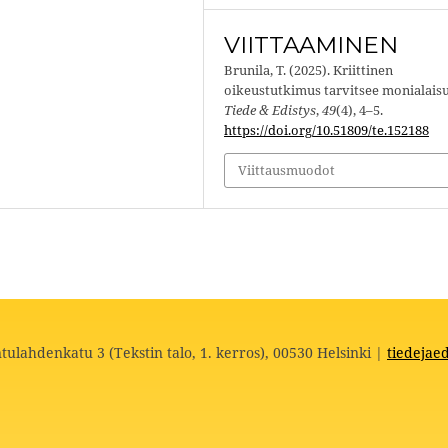
VIITTAAMINEN
Brunila, T. (2025). Kriittinen
oikeustutkimus tarvitsee monialaisu
Tiede & Edistys
,
49
(4), 4–5.
https://doi.org/10.51809/te.152188
Viittausmuodot
tulahdenkatu 3 (Tekstin talo, 1. kerros), 00530 Helsinki |
tiedejaed