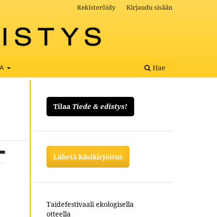
Rekisteröidy
Kirjaudu sisään
Hae
OA
Tilaa
Tiede & edistys!
Lähetä käsikirjoitus
Taidefestivaali ekologisella
otteella