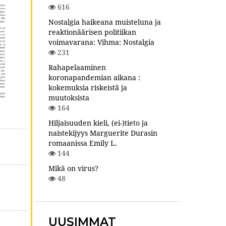
616
Nostalgia haikeana muisteluna ja
reaktionäärisen politiikan
voimavarana: Vihma: Nostalgia
231
Rahapelaaminen
koronapandemian aikana :
kokemuksia riskeistä ja
muutoksista
164
Hiljaisuuden kieli, (ei-)tieto ja
naistekijyys Marguerite Durasin
romaanissa Emily L.
144
Mikä on virus?
48
UUSIMMAT