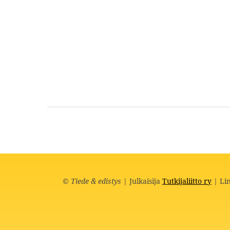
©
Tiede & edistys
| Julkaisija
Tutkijaliitto ry
| Lin