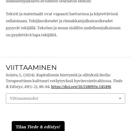
uudelleenjulkaistu avoimesti seuraavin ehdoin:
Tekstit ja materiaalit ovat vapaasti luettavissa ja käytettävissä
sellaisinaan. Tekijänoikeudet ja rinnakkaisjulkaisuoikeudet
pysyvät tekijällä. Tekstien ja muun sisällön uudelleenjulkaisuun
on pyydettävä lupa tekijältä.
VIITTAAMINEN
Sointu, L. (2024). Kapitalismin hiertymiä ja silityksiä iholla:
Terapeuttinen kulttuuri vetäytyvässä hyvinvointivaltiossa.
Tiede
& Edistys
,
49
(1–2), 80–84.
https://doi.org/10.51809/te.145496
Viittausmuodot
Tilaa
Tiede & edistys!