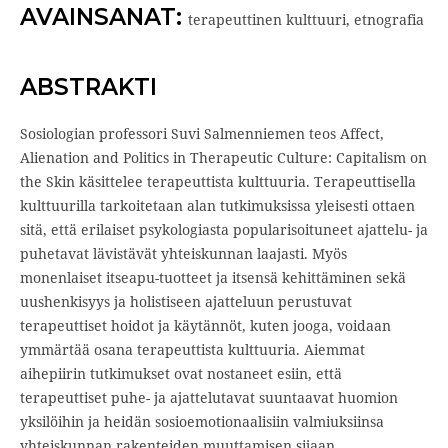
AVAINSANAT:
terapeuttinen kulttuuri, etnografia
ABSTRAKTI
Sosiologian professori Suvi Salmenniemen teos Affect,
Alienation and Politics in Therapeutic Culture: Capitalism on
the Skin käsittelee terapeuttista kulttuuria. Terapeuttisella
kulttuurilla tarkoitetaan alan tutkimuksissa yleisesti ottaen
sitä, että erilaiset psykologiasta popularisoituneet ajattelu- ja
puhetavat lävistävät yhteiskunnan laajasti. Myös
monenlaiset itseapu-tuotteet ja itsensä kehittäminen sekä
uushenkisyys ja holistiseen ajatteluun perustuvat
terapeuttiset hoidot ja käytännöt, kuten jooga, voidaan
ymmärtää osana terapeuttista kulttuuria. Aiemmat
aihepiirin tutkimukset ovat nostaneet esiin, että
terapeuttiset puhe- ja ajattelutavat suuntaavat huomion
yksilöihin ja heidän sosioemotionaalisiin valmiuksiinsa
yhteiskunnan rakenteiden muuttamisen sijaan.