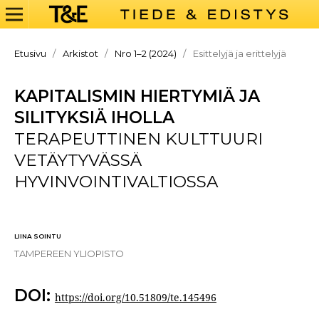
Etusivu
/
Arkistot
/
Nro 1–2 (2024)
/
Esittelyjä ja erittelyjä
KAPITALISMIN HIERTYMIÄ JA
SILITYKSIÄ IHOLLA
TERAPEUTTINEN KULTTUURI
VETÄYTYVÄSSÄ
HYVINVOINTIVALTIOSSA
LIINA SOINTU
TAMPEREEN YLIOPISTO
DOI:
https://doi.org/10.51809/te.145496