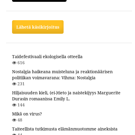
Lähetä käsikirjoitus
Taidefestivaali ekologisella otteella
616
Nostalgia haikeana muisteluna ja reaktionäärisen
politiikan voimavarana: Vihma: Nostalgia
231
Hiljaisuuden kieli, (ei-)tieto ja naistekijyys Marguerite
Durasin romaanissa Emily L.
144
Mikä on virus?
48
Taiteellista tutkimusta elämänmuotomme aineksista
44