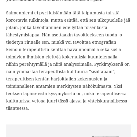
Salmenniemi ei pyri kiistämään tätä taipumusta tai sitä
korostavia tulkintoja, mutta esittää, että sen ulkopuolelle jää
jotain, jonka tavoittaminen edellyttää toisenlaista
lähestymistapaa. Hän asettaakin tavoitteekseen tuoda jo
tiedetyn rinnalle sen, minkä voi tavoittaa etnografian
keinoin terapeuttista kenttää havainnoimalla sekä siellä
toimivien ihmisten elettyjä kokemuksia kuuntelemalla,
niihin perehtymällä ja niitä analysoimalla. Pyrkimyksenä on
näin ymmärtää terapeuttista kulttuuria ”sisältäpäin”,
terapeuttisen kentän harjoittajien kokemusten ja
toiminnalleen antamien merkitysten näkökulmasta. Yksi
teoksen läpäisevistä kysymyksistä on, mikä terapeuttisessa
kulttuurissa vetoaa juuri tässä ajassa ja yhteiskunnallisessa
tilanteessa.