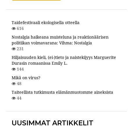
Taidefestivaali ekologisella otteella
616
Nostalgia haikeana muisteluna ja reaktionäärisen
politiikan voimavarana: Vihma: Nostalgia
231
Hiljaisuuden kieli, (ei-)tieto ja naistekijyys Marguerite
Durasin romaanissa Emily L.
144
Mikä on virus?
48
Taiteellista tutkimusta elämänmuotomme aineksista
44
UUSIMMAT ARTIKKELIT