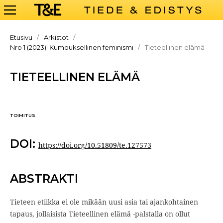
Etusivu
/
Arkistot
/
Nro 1 (2023): Kumouksellinen feminismi
/
Tieteellinen elämä
TIETEELLINEN ELÄMÄ
TOIMITUS
DOI:
https://doi.org/10.51809/te.127573
ABSTRAKTI
Tieteen etiikka ei ole mikään uusi asia tai ajankohtainen
tapaus, jollaisista Tieteellinen elämä -palstalla on ollut