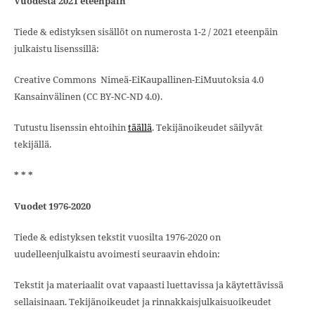
Vuodesta 2021 eteenpäin
Tiede & edistyksen sisällöt on numerosta 1-2 / 2021 eteenpäin
julkaistu lisenssillä:
Creative Commons Nimeä-EiKaupallinen-EiMuutoksia 4.0
Kansainvälinen (CC BY-NC-ND 4.0).
Tutustu lisenssin ehtoihin
täällä
. Tekijänoikeudet säilyvät
tekijällä.
* * *
Vuodet 1976-2020
Tiede & edistyksen tekstit vuosilta 1976-2020 on
uudelleenjulkaistu avoimesti seuraavin ehdoin:
Tekstit ja materiaalit ovat vapaasti luettavissa ja käytettävissä
sellaisinaan. Tekijänoikeudet ja rinnakkaisjulkaisuoikeudet