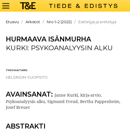
Etusivu
/
Arkistot
/
Nro 1–2 (2022)
/
Esittelyjä ja erittelyjä
HURMAAVA ISÄNMURHA
KURKI: PSYKOANALYYSIN ALKU
TIMO KAITARO
HELSINGIN YLIOPISTO
AVAINSANAT:
Janne Kurki, kirja-arvio,
Psykoanalyysin alku, Sigmund Freud, Bertha Pappenheim,
Josef Breuer
ABSTRAKTI