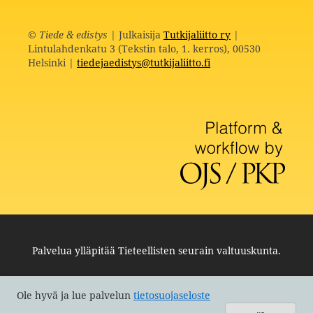
©
Tiede & edistys
| Julkaisija
Tutkijaliitto ry
|
Lintulahdenkatu 3 (Tekstin talo, 1. kerros), 00530
Helsinki |
tiedejaedistys@tutkijaliitto.fi
Palvelua ylläpitää
Tieteellisten seurain valtuuskunta
.
Ole hyvä ja lue palvelun
tietosuojaseloste