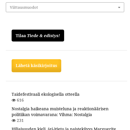
Viittausmuodot
Tilaa
Tiede & edistys!
Lähetä käsikirjoitus
Taidefestivaali ekologisella otteella
616
Nostalgia haikeana muisteluna ja reaktionäärisen
politiikan voimavarana: Vihma: Nostalgia
231
Hiljaisuuden kieli, (ei-)tieto ja naistekijyys Marguerite