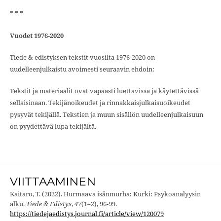
* * *
Vuodet 1976-2020
Tiede & edistyksen tekstit vuosilta 1976-2020 on
uudelleenjulkaistu avoimesti seuraavin ehdoin:
Tekstit ja materiaalit ovat vapaasti luettavissa ja käytettävissä
sellaisinaan. Tekijänoikeudet ja rinnakkaisjulkaisuoikeudet
pysyvät tekijällä. Tekstien ja muun sisällön uudelleenjulkaisuun
on pyydettävä lupa tekijältä.
VIITTAAMINEN
Kaitaro, T. (2022). Hurmaava isänmurha: Kurki: Psykoanalyysin
alku.
Tiede & Edistys
,
47
(1–2), 96-99.
https://tiedejaedistys.journal.fi/article/view/120079