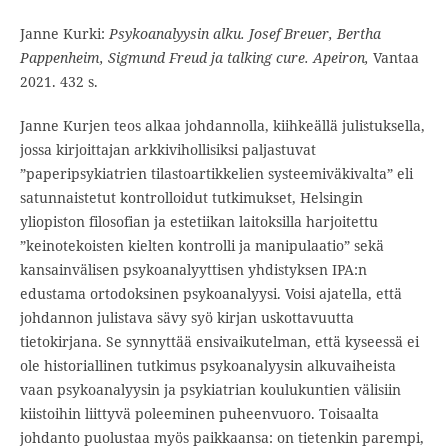
Janne Kurki:
Psykoanalyysin alku. Josef Breuer, Bertha
Pappenheim, Sigmund Freud ja talking cure. Apeiron,
Vantaa
2021. 432 s.
Janne Kurjen teos alkaa johdannolla, kiihkeällä julistuksella,
jossa kirjoittajan arkkivihollisiksi paljastuvat
”paperipsykiatrien tilastoartikkelien systeemiväkivalta” eli
satunnaistetut kontrolloidut tutkimukset, Helsingin
yliopiston filosofian ja estetiikan laitoksilla harjoitettu
”keinotekoisten kielten kontrolli ja manipulaatio” sekä
kansainvälisen psykoanalyyttisen yhdistyksen IPA:n
edustama ortodoksinen psykoanalyysi. Voisi ajatella, että
johdannon julistava sävy syö kirjan uskottavuutta
tietokirjana. Se synnyttää ensivaikutelman, että kyseessä ei
ole historiallinen tutkimus psykoanalyysin alkuvaiheista
vaan psykoanalyysin ja psykiatrian koulukuntien välisiin
kiistoihin liittyvä poleeminen puheenvuoro. Toisaalta
johdanto puolustaa myös paikkaansa: on tietenkin parempi,