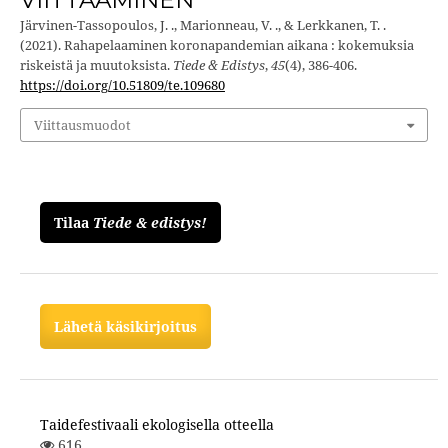
Järvinen-Tassopoulos, J. ., Marionneau, V. ., & Lerkkanen, T. .
(2021). Rahapelaaminen koronapandemian aikana : kokemuksia
riskeistä ja muutoksista.
Tiede & Edistys
,
45
(4), 386-406.
https://doi.org/10.51809/te.109680
Viittausmuodot
Tilaa
Tiede & edistys!
Lähetä käsikirjoitus
Taidefestivaali ekologisella otteella
616