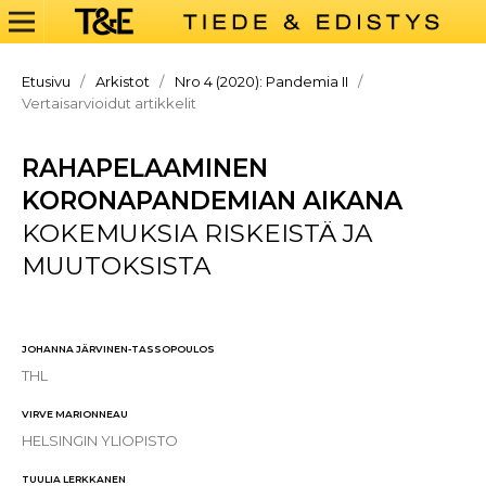
Etusivu
/
Arkistot
/
Nro 4 (2020): Pandemia II
/
Vertaisarvioidut artikkelit
RAHAPELAAMINEN
KORONAPANDEMIAN AIKANA
KOKEMUKSIA RISKEISTÄ JA
MUUTOKSISTA
JOHANNA JÄRVINEN-TASSOPOULOS
THL
VIRVE MARIONNEAU
HELSINGIN YLIOPISTO
TUULIA LERKKANEN