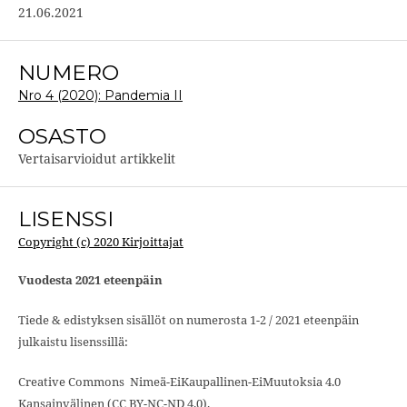
21.06.2021
NUMERO
Nro 4 (2020): Pandemia II
OSASTO
Vertaisarvioidut artikkelit
LISENSSI
Copyright (c) 2020 Kirjoittajat
Vuodesta 2021 eteenpäin
Tiede & edistyksen sisällöt on numerosta 1-2 / 2021 eteenpäin
julkaistu lisenssillä:
Creative Commons Nimeä-EiKaupallinen-EiMuutoksia 4.0
Kansainvälinen (CC BY-NC-ND 4.0).