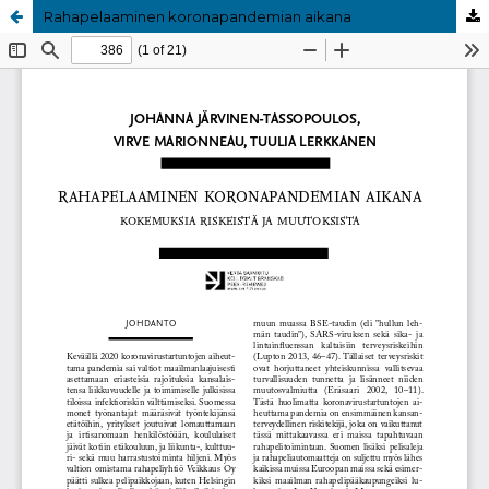
Rahapelaaminen koronapandemian aikana
Palvelua ylläpitää
Tieteellisten seurain valtuuskunta
.