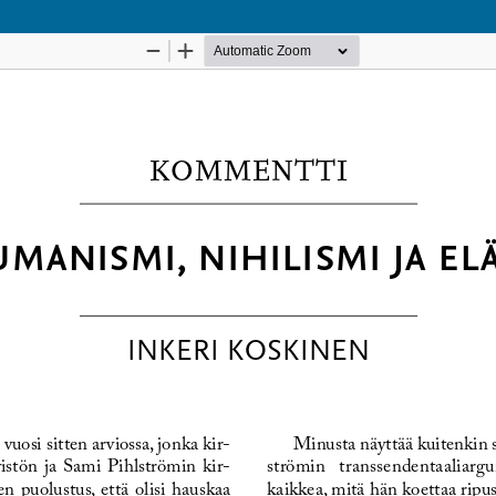
Palvelua ylläpitää
Tieteellisten seurain valtuus