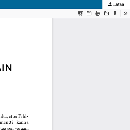
Lataa
kunta
.