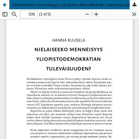
Nielaiseeko menneisyys yliopistodemokratian tulevaisuuden?
Palvelua ylläpitää
Tieteellisten seurain valtuuskunta
.