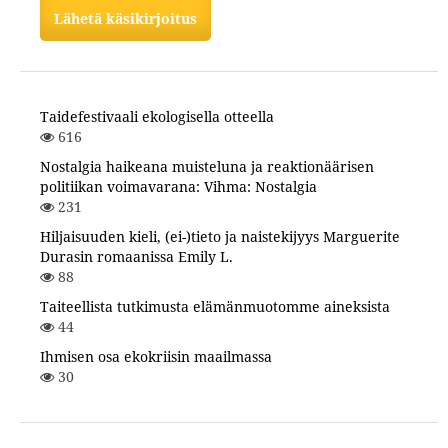
Lähetä käsikirjoitus
Taidefestivaali ekologisella otteella
616
Nostalgia haikeana muisteluna ja reaktionäärisen
politiikan voimavarana: Vihma: Nostalgia
231
Hiljaisuuden kieli, (ei-)tieto ja naistekijyys Marguerite
Durasin romaanissa Emily L.
88
Taiteellista tutkimusta elämänmuotomme aineksista
44
Ihmisen osa ekokriisin maailmassa
30