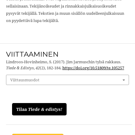
sellaisinaan. Tekijänoikeudet ja rinnakkaisjulkaisuoikeudet
pysyvät tekijällä. Tekstien ja muun sisällön uudelleenjulkaisuun
on pyydettävä lupa tekijältä.
VIITTAAMINEN
Lindroos-Hovinheimo, S. (2017). Jim Jarmuschin tylsä rakkaus.
Tiede & Edistys
,
42
(2), 182-184.
https://doi.org/10.51809/te.105257
Viittausmuodot
Tilaa
Tiede & edistys!