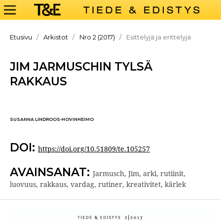
Etusivu
/
Arkistot
/
Nro 2 (2017)
/
Esittelyjä ja erittelyjä
JIM JARMUSCHIN TYLSÄ
RAKKAUS
SUSANNA LINDROOS-HOVINHEIMO
DOI:
https://doi.org/10.51809/te.105257
AVAINSANAT:
Jarmusch, Jim, arki, rutiinit,
luovuus, rakkaus, vardag, rutiner, kreativitet, kärlek