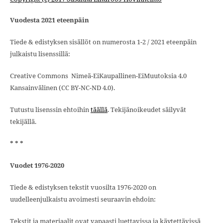
Vuodesta 2021 eteenpäin
Tiede & edistyksen sisällöt on numerosta 1-2 / 2021 eteenpäin
julkaistu lisenssillä:
Creative Commons Nimeä-EiKaupallinen-EiMuutoksia 4.0
Kansainvälinen (CC BY-NC-ND 4.0).
Tutustu lisenssin ehtoihin
täällä
. Tekijänoikeudet säilyvät
tekijällä.
* * *
Vuodet 1976-2020
Tiede & edistyksen tekstit vuosilta 1976-2020 on
uudelleenjulkaistu avoimesti seuraavin ehdoin:
Tekstit ja materiaalit ovat vapaasti luettavissa ja käytettävissä