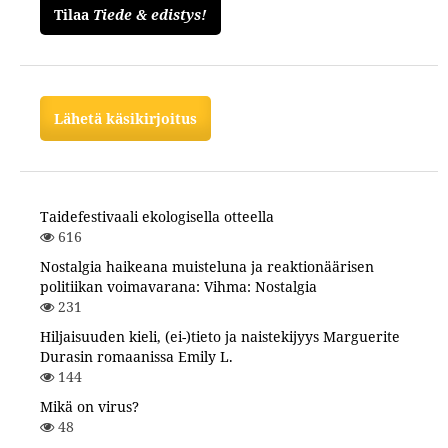
Tilaa
Tiede & edistys!
Lähetä käsikirjoitus
Taidefestivaali ekologisella otteella
616
Nostalgia haikeana muisteluna ja reaktionäärisen
politiikan voimavarana: Vihma: Nostalgia
231
Hiljaisuuden kieli, (ei-)tieto ja naistekijyys Marguerite
Durasin romaanissa Emily L.
144
Mikä on virus?
48