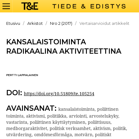
Etusivu
/
Arkistot
/
Nro 2 (2017)
/
Vertaisarvioidut artikkelit
KANSALAISTOIMINTA
RADIKAALINA AKTIVITEETTINA
PERTTI LAPPALAINEN
DOI:
https://doi.org/10.51809/te.105254
AVAINSANAT:
kansalaistoiminta, poliittinen
toiminta, aktivismi, politiikka, arviointi, arvostelukyky,
vastarinta, poliittinen käyttäytyminen, poliittisuus,
medborgaraktivitet, politisk verksamhet, aktivism, politik,
utvärdering, omdömesförmåga, motvärn, politiskt