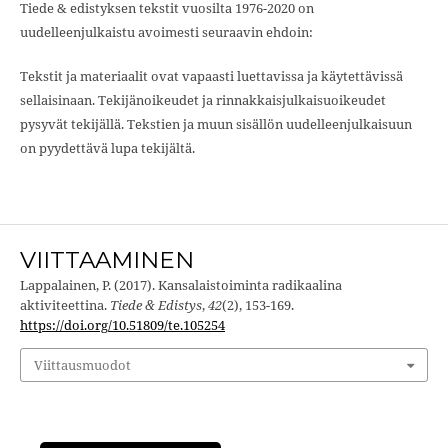
Tiede & edistyksen tekstit vuosilta 1976-2020 on
uudelleenjulkaistu avoimesti seuraavin ehdoin:
Tekstit ja materiaalit ovat vapaasti luettavissa ja käytettävissä
sellaisinaan. Tekijänoikeudet ja rinnakkaisjulkaisuoikeudet
pysyvät tekijällä. Tekstien ja muun sisällön uudelleenjulkaisuun
on pyydettävä lupa tekijältä.
VIITTAAMINEN
Lappalainen, P. (2017). Kansalaistoiminta radikaalina
aktiviteettina.
Tiede & Edistys
,
42
(2), 153-169.
https://doi.org/10.51809/te.105254
Viittausmuodot