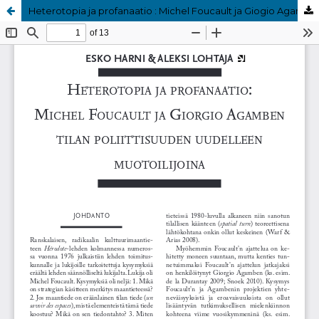
Heterotopia ja profanaatio : Michel Foucault ja Giogio Agamben tilan poliittisuuden uudelleen muotoilijoina
Palvelua ylläpitää
Tieteellisten seurain valtuuskunta
.