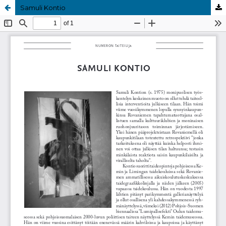
Samuli Kontio
Palvelua ylläpitää
Tieteellisten seurain valtuuskunta
.