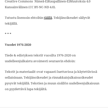
Creative Commons Nimeä-EiKaupallinen-EiMuutoksia 4.0
Kansainvälinen (CC BY-NC-ND 4.0).
Tutustu lisenssin ehtoihin
täällä
. Tekijänoikeudet säilyvät
tekijällä.
* * *
Vuodet 1976-2020
Tiede & edistyksen tekstit vuosilta 1976-2020 on
uudelleenjulkaistu avoimesti seuraavin ehdoin:
Tekstit ja materiaalit ovat vapaasti luettavissa ja käytettävissä
sellaisinaan. Tekijänoikeudet ja rinnakkaisjulkaisuoikeudet
pysyvät tekijällä. Tekstien ja muun sisällön uudelleenjulkaisuun
on pyydettävä lupa tekijältä.