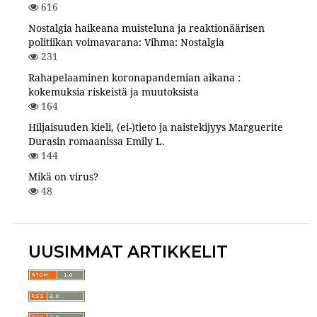
616
Nostalgia haikeana muisteluna ja reaktionäärisen
politiikan voimavarana: Vihma: Nostalgia
231
Rahapelaaminen koronapandemian aikana :
kokemuksia riskeistä ja muutoksista
164
Hiljaisuuden kieli, (ei-)tieto ja naistekijyys Marguerite
Durasin romaanissa Emily L.
144
Mikä on virus?
48
UUSIMMAT ARTIKKELIT