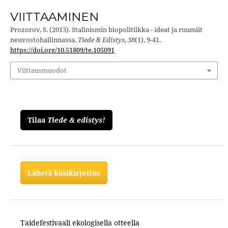
VIITTAAMINEN
Prozorov, S. (2013). Stalinismin biopolitiikka - ideat ja ruumiit
neuvostohallinnassa.
Tiede & Edistys
,
38
(1), 9-41.
https://doi.org/10.51809/te.105091
Viittausmuodot
Tilaa
Tiede & edistys!
Lähetä käsikirjoitus
Taidefestivaali ekologisella otteella