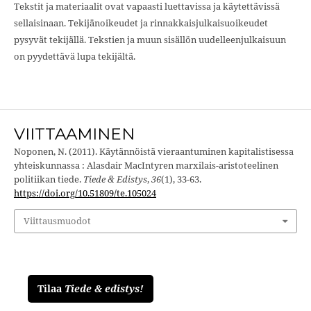
Tekstit ja materiaalit ovat vapaasti luettavissa ja käytettävissä
sellaisinaan. Tekijänoikeudet ja rinnakkaisjulkaisuoikeudet
pysyvät tekijällä. Tekstien ja muun sisällön uudelleenjulkaisuun
on pyydettävä lupa tekijältä.
VIITTAAMINEN
Noponen, N. (2011). Käytännöistä vieraantuminen kapitalistisessa
yhteiskunnassa : Alasdair MacIntyren marxilais-aristoteelinen
politiikan tiede.
Tiede & Edistys
,
36
(1), 33-63.
https://doi.org/10.51809/te.105024
Viittausmuodot
Tilaa
Tiede & edistys!