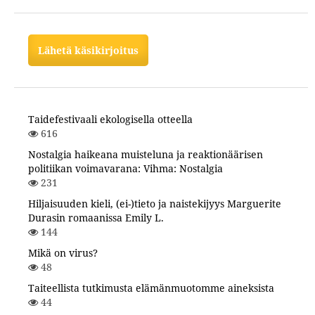
Lähetä käsikirjoitus
Taidefestivaali ekologisella otteella
616
Nostalgia haikeana muisteluna ja reaktionäärisen
politiikan voimavarana: Vihma: Nostalgia
231
Hiljaisuuden kieli, (ei-)tieto ja naistekijyys Marguerite
Durasin romaanissa Emily L.
144
Mikä on virus?
48
Taiteellista tutkimusta elämänmuotomme aineksista
44