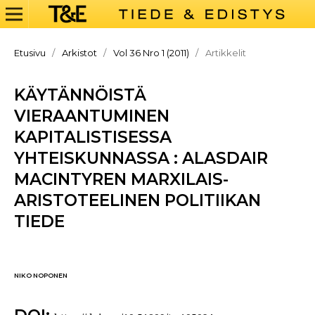
Etusivu
/
Arkistot
/
Vol 36 Nro 1 (2011)
/
Artikkelit
KÄYTÄNNÖISTÄ
VIERAANTUMINEN
KAPITALISTISESSA
YHTEISKUNNASSA : ALASDAIR
MACINTYREN MARXILAIS-
ARISTOTEELINEN POLITIIKAN
TIEDE
NIKO NOPONEN