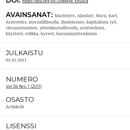
DOI:
https://doi.org/10.51809/te.105024
AVAINSANAT:
MacIntyre, Alasdair, Marx, Karl,
Aristoteles, moraalifilosofia, ihmisluonto, kapitalismi, työ,
vieraantuminen, yhteiskuntafilosofia, aristotelismi,
käytäntö, etiikka, hyveet, kansalaisyhteiskunta
JULKAISTU
01.01.2011
NUMERO
Vol 36 Nro 1 (2011)
OSASTO
Artikkelit
LISENSSI