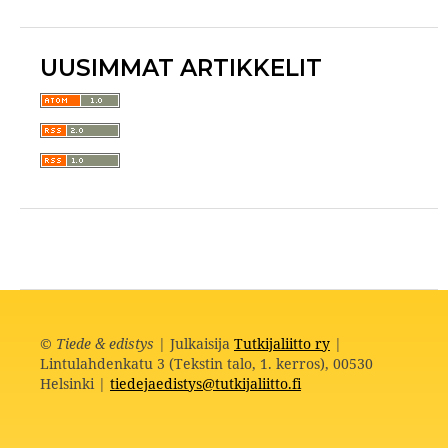
UUSIMMAT ARTIKKELIT
©
Tiede & edistys
| Julkaisija
Tutkijaliitto ry
|
Lintulahdenkatu 3 (Tekstin talo, 1. kerros), 00530
Helsinki |
tiedejaedistys@tutkijaliitto.fi