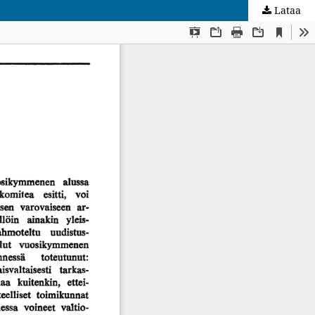
Lataa
kunta
.