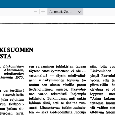
Palvelua ylläpitää
Tieteellisten seurain valtuus