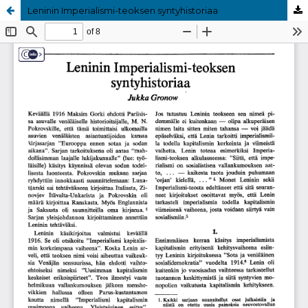
Leninin Imperialismi-teoksen syntyhistoriaa
Palvelua ylläpitää
Tieteellisten seurain valtuuskunta
.