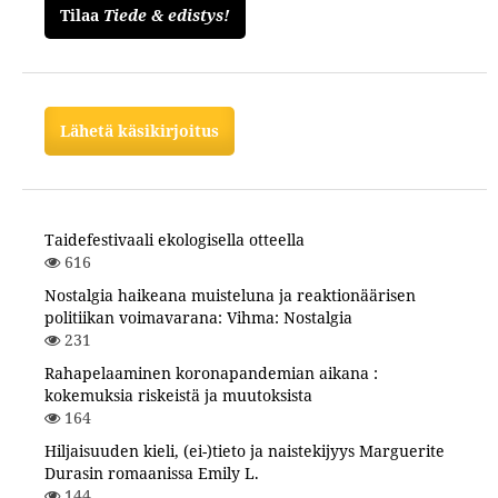
Tilaa
Tiede & edistys!
Lähetä käsikirjoitus
Taidefestivaali ekologisella otteella
616
Nostalgia haikeana muisteluna ja reaktionäärisen
politiikan voimavarana: Vihma: Nostalgia
231
Rahapelaaminen koronapandemian aikana :
kokemuksia riskeistä ja muutoksista
164
Hiljaisuuden kieli, (ei-)tieto ja naistekijyys Marguerite
Durasin romaanissa Emily L.
144