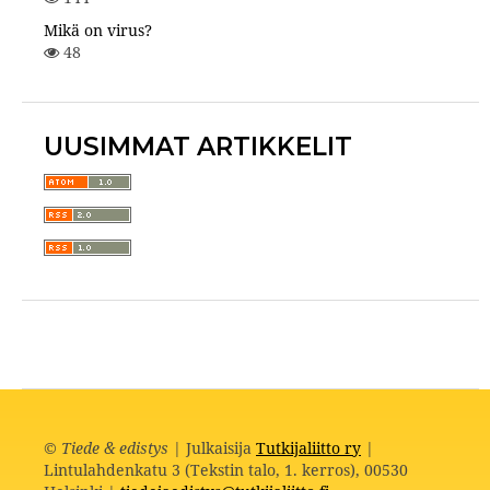
Mikä on virus?
48
UUSIMMAT ARTIKKELIT
©
Tiede & edistys
| Julkaisija
Tutkijaliitto ry
|
Lintulahdenkatu 3 (Tekstin talo, 1. kerros), 00530