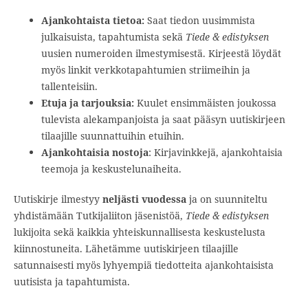
Ajankohtaista tietoa:
Saat tiedon uusimmista
julkaisuista, tapahtumista sekä
Tiede & edistyksen
uusien numeroiden ilmestymisestä. Kirjeestä löydät
myös linkit verkkotapahtumien striimeihin ja
tallenteisiin.
Etuja ja tarjouksia:
Kuulet ensimmäisten joukossa
tulevista alekampanjoista ja saat pääsyn uutiskirjeen
tilaajille suunnattuihin etuihin.
Ajankohtaisia nostoja
: Kirjavinkkejä, ajankohtaisia
teemoja ja keskustelunaiheita.
Uutiskirje ilmestyy
neljästi vuodessa
ja on suunniteltu
yhdistämään Tutkijaliiton jäsenistöä,
Tiede & edistyksen
lukijoita sekä kaikkia yhteiskunnallisesta keskustelusta
kiinnostuneita. Lähetämme uutiskirjeen tilaajille
satunnaisesti myös lyhyempiä tiedotteita ajankohtaisista
uutisista ja tapahtumista.