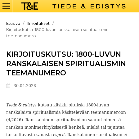
Etusivu
/
Ilmoitukset
/
Kirjoituskutsu: 1800-luvun ranskalaisen spiritualismin
teemanumero
KIRJOITUSKUTSU: 1800-LUVUN
RANSKALAISEN SPIRITUALISMIN
TEEMANUMERO
30.04.2026
Tiede & edistys
kutsuu käsikirjoituksia 1800-luvun
ranskalaista spiritualismia käsittelevään teemanumeroon
(4/2026). Ranskalainen spiritualismi on saanut nimensä
ranskan monimerkityksisestä henkeä, mieltä tai tajuntaa
tarkoittavasta sanasta
esprit
. Ranskalainen spiritualismi ei