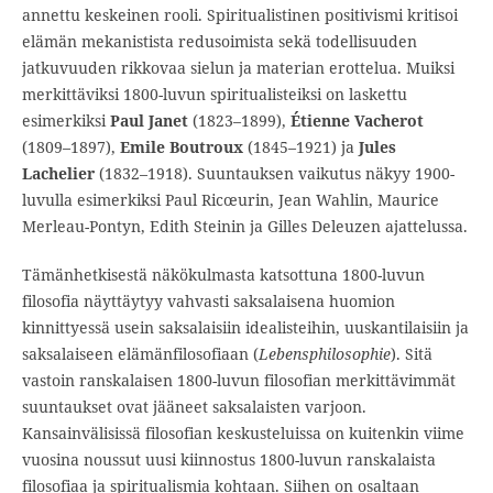
annettu keskeinen rooli. Spiritualistinen positivismi kritisoi
elämän mekanistista redusoimista sekä todellisuuden
jatkuvuuden rikkovaa sielun ja materian erottelua. Muiksi
merkittäviksi 1800-luvun spiritualisteiksi on laskettu
esimerkiksi
Paul Janet
(1823–1899),
Étienne Vacherot
(1809–1897),
Emile Boutroux
(1845–1921) ja
Jules
Lachelier
(1832–1918). Suuntauksen vaikutus näkyy 1900-
luvulla esimerkiksi Paul Ricœurin, Jean Wahlin, Maurice
Merleau-Pontyn, Edith Steinin ja Gilles Deleuzen ajattelussa.
Tämänhetkisestä näkökulmasta katsottuna 1800-luvun
filosofia näyttäytyy vahvasti saksalaisena huomion
kinnittyessä usein saksalaisiin idealisteihin, uuskantilaisiin ja
saksalaiseen elämänfilosofiaan (
Lebensphilosophie
). Sitä
vastoin ranskalaisen 1800-luvun filosofian merkittävimmät
suuntaukset ovat jääneet saksalaisten varjoon.
Kansainvälisissä filosofian keskusteluissa on kuitenkin viime
vuosina noussut uusi kiinnostus 1800-luvun ranskalaista
filosofiaa ja spiritualismia kohtaan. Siihen on osaltaan