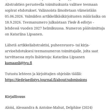
Abstraktien perusteella toimituskunta valitsee teemaan
sopivat ehdotukset. Valinnoista ilmoitetaan viimeistään
05.06.2026. Valmiiden artikkelikäsikirjoitusten määräaika on
18.9.2026. Teemanumero julkaistaan
Tiede & edistys
-
lehdessä vuoden 2027 helmikuussa. Numeron päätoimittaja
on Katariina Lipsanen.
Lähetä artikkeliabstraktisi, puheenvuoro- tai kirja-
arvioehdotuksesi teemanumeron toimittajalle, jolta saat
tarvittaessa myös lisätietoja: Katariina Lipsanen
kamaanli@jyu.fi
Tutustu lehteen ja kirjoittajien ohjeisiin täällä:
https://tiedejaedistys.journal.fi/about/submissions
Kirjallisuus
Aloisi, Alessandra & Antoine-Mahut, Delphine (2024)