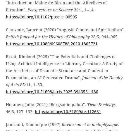
"Introduction: Maine de Biran and the Afterlives of
Biranism".
Perspectives on Science
32:1, 1–14.
https://doi.org/10.1162/posc_e_00595
Clauzade, Laurent (2020) "Auguste Comte and Spiritualism".
British Journal for the History of Philosophy
28:5, 944–965.
https://doi.org/10.1080/09608788.2020.1805721
Ezzat, Kholoud (2025) "The Potentials and Challenges of
Using Artificial Intelligence in Literary Creation: A Study of
the Aesthetics of Dramatic Structure and Content in
Permeation, an AI Generated Drama".
Journal of the Faculty
of Arts
85:11, 1–30.
https://doi.org/10.21608/jarts.2025.394353.1480
Hotanen, Juho (2021) "Bergsonin paluu".
Tiede & edistys
46:3, 127–132.
https://doi.org/10.51809/te.112631
Janicaud, Dominique (1997)
Ravaisson et la métaphysique: