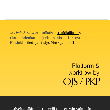
©
Tiede & edistys
| Julkaisija
Tutkijaliitto ry
|
Lintulahdenkatu 3 (Tekstin talo, 1. kerros), 00530
Helsinki |
tiedejaedistys@tutkijaliitto.fi
Palvelua ylläpitää
Tieteellisten seurain valtuuskunta
.