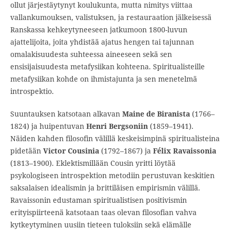
ollut järjestäytynyt koulukunta, mutta nimitys viittaa
vallankumouksen, valistuksen, ja restauraation jälkeisessä
Ranskassa kehkeytyneeseen jatkumoon 1800-luvun
ajattelijoita, joita yhdistää ajatus hengen tai tajunnan
omalakisuudesta suhteessa aineeseen sekä sen
ensisijaisuudesta metafysiikan kohteena. Spiritualisteille
metafysiikan kohde on ihmistajunta ja sen menetelmä
introspektio.
Suuntauksen katsotaan alkavan
Maine de Biranista
(1766–
1824) ja huipentuvan
Henri Bergsoniin
(1859–1941).
Näiden kahden filosofin välillä keskeisimpinä spiritualisteina
pidetään
Victor Cousin
ia
(1792–1867) ja
Félix Ravaisson
ia
(1813–1900). Eklektismillään Cousin yritti löytää
psykologiseen introspektion metodiin perustuvan keskitien
saksalaisen idealismin ja brittiläisen empirismin välillä.
Ravaissonin edustaman spiritualistisen positivismin
erityispiirteenä katsotaan taas olevan filosofian vahva
kytkeytyminen uusiin tieteen tuloksiin sekä elämälle