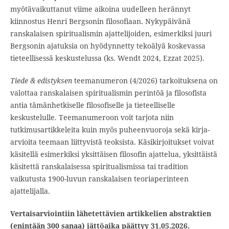
myötävaikuttanut viime aikoina uudelleen herännyt
kiinnostus Henri Bergsonin filosofiaan. Nykypäivänä
ranskalaisen spiritualismin ajattelijoiden, esimerkiksi juuri
Bergsonin ajatuksia on hyödynnetty tekoälyä koskevassa
tieteellisessä keskustelussa (ks. Wendt 2024, Ezzat 2025).
Tiede & edistyksen
teemanumeron (4/2026) tarkoituksena on
valottaa ranskalaisen spiritualismin perintöä ja filosofista
antia tämänhetkiselle filosofiselle ja tieteelliselle
keskustelulle. Teemanumeroon voit tarjota niin
tutkimusartikkeleita kuin myös puheenvuoroja sekä kirja-
arvioita teemaan liittyvistä teoksista. Käsikirjoitukset voivat
käsitellä esimerkiksi yksittäisen filosofin ajattelua, yksittäistä
käsitettä ranskalaisessa spiritualismissa tai tradition
vaikutusta 1900-luvun ranskalaisen teoriaperinteen
ajattelijalla.
Vertaisarviointiin lähetettävien artikkelien abstraktien
(enintään 300 sanaa) jättöaika päättyy 31.05.2026.