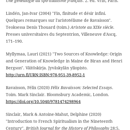
Une généalogie du spiritualisme français
. 2. éd. Vrin, Paris.
Lindén, Jan-Ivar (2004) "Fin, finitude et désir infini.
Quelques remarques sur l'aristotélisme de Ravaisson".
Teoksessa Denis Thouard (toim.)
Aristote au XIXe siècle
.
Presses universitaires du Septentrion, Villeneuve d'Ascq,
171–190.
Myllymaa, Lauri (2021) "Two Sources of Knowledge: Origin
and Generation of Knowledge in Maine de Biran and Henri
Bergson". Väitöskirja. Jyväskylän yliopisto.
http://urn.fi/URN:ISBN:978-951-39-8952-1
Ravaisson, Félix (2020)
Félix Ravaisson: Selected Essays
.
Toim. Mark Sinclair. Bloomsbury Academic, London.
https://doi.org/10.5040/9781474298964
Sinclair, Mark & Antoine-Mahut, Delphine (2020)
"Introduction to French Spiritualism in the Nineteenth
Century".
British Journal for the History of Philosophy
28:5,